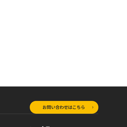
オーバーラップノベルス
ラップノベルス
オーバーラップノベルス
とんでもスキルで異
もスキルで異
とんでもスキルで異
世界放浪メシ 12 鶏
メシ 13 肉
世界放浪メシ 11 す
のから揚げ×大いな
甘酢あん×冒
き焼き×戦いの摂理
る古竜
流儀
お問い合わせはこちら