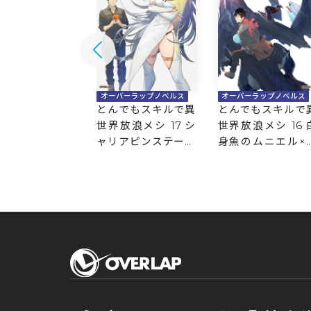
バーラップノベルス
オーバーラップノベルス
オーバーラップノベルス
でもスキルで異
とんでもスキルで異
とんでもスキルで
浪メシ a la ca
世界放浪メシ 17 シ
世界放浪メシ 16 
ャリアピンステーキ
身魚のムニエル×
×孤島に潜む者
竜の葬送