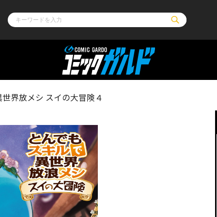
ル
その他
通販・NEW
異世界放メシ スイの大冒険４
コミックエッセイ
OVERLAP STOR
ポケットモンスター
オーバーラップ広
アニメ
ス
ゲーム
ーラップノベルス
オーバーラップノベルスf
ロサージュノ
リキューレ
コミックパルフェ