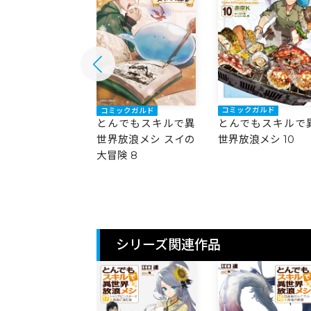
コミックガルド
ックガルド
コミックガルド
とんでもスキルで
でもスキルで異
とんでもスキルで異
世界放浪メシ 10
放浪メシ 11
世界放浪メシ スイの
大冒険 8
シリーズ関連作品