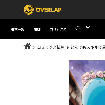
連載一覧
履歴
コミックス
コミック
ライトノベ
コミックス情報
とんでもスキルで
コミックガルド
文庫
コミッククリエ
ノベルス
LiQulle
ノベルスf
ラブパルフェ
ロサージュノベル
オーバーラップ文庫
オーバ
コミッククリエ