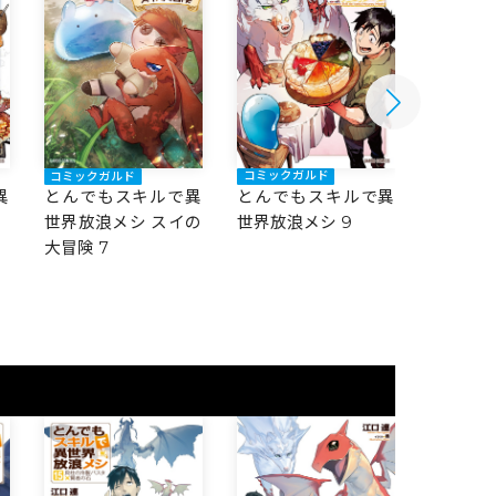
コミックガルド
コミック
コミックガルド
異
とんでもスキルで異
とんで
とんでもスキルで異
世界放浪メシ 9
世界放浪
世界放浪メシ スイの
大冒険 6
大冒険 7