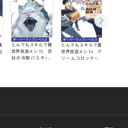
オーバーラップノベルス
オーバーラップノベルス
オーバー
とんでもスキルで異
異
とんでもスキルで異
とんで
世界放浪メシ 15 貝
白
世界放浪メシ 14 ク
世界放浪
柱の冷製パスタ×賢
海
リームコロッケ×邪
団子の
者の石
教の終焉
険者の