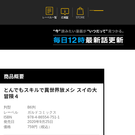
レーベル一覧
広報室
STORE
S
企業
E
会社概要
報室
採用情報
アクセス
商品概要
オーバーラップホールディングス
ベルス
コミックガルド
お問い合わせはこちら
とんでもスキルで異世界放メシ スイの大
冒険４
判型
B6判
レーベル
ガルドコミックス
ISBN
978-4-86554-751-1
コミックエッセイ
発売日
2020年9月25日
価格
759円（税込）