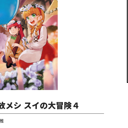
閉じる
放メシ スイの大冒険４
雅