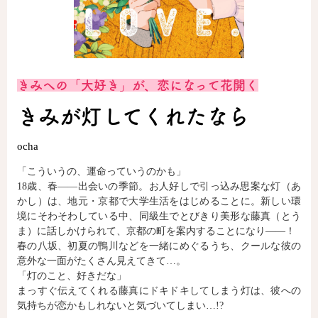
ロサージュノベルス
きみへの「大好き」が、恋になって花開く
コミックガルド
きみが灯してくれたなら
ocha
コミッククリエ
「こういうの、運命っていうのかも」
18歳、春――出会いの季節。お人好しで引っ込み思案な灯（あ
かし）は、地元・京都で大学生活をはじめることに。新しい環
境にそわそわしている中、同級生でとびきり美形な藤真（とう
リキューレ
ま）に話しかけられて、京都の町を案内することになり――！
春の八坂、初夏の鴨川などを一緒にめぐるうち、クールな彼の
意外な一面がたくさん見えてきて…。
「灯のこと、好きだな」
まっすぐ伝えてくれる藤真にドキドキしてしまう灯は、彼への
コミックパルフェ
気持ちが恋かもしれないと気づいてしまい…!?