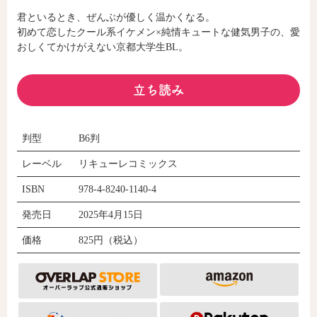
君といるとき、ぜんぶが優しく温かくなる。
初めて恋したクール系イケメン×純情キュートな健気男子の、愛
コミックエッセイ
おしくてかけがえない京都大学生BL。
閉じる
立ち読み
判型
B6判
レーベル
リキューレコミックス
ISBN
978-4-8240-1140-4
発売日
2025年4月15日
価格
825円（税込）