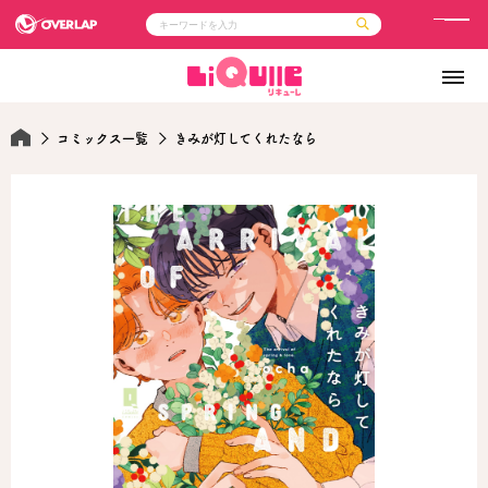
メ
ニ
コミック
ライトノベル
ュ
コミックガルド
文庫
コミッククリエ
ノベルス
ー
LiQulle
ノベルスf
コミックス一覧
きみが灯してくれたなら
ラブパルフェ
ロサージュノベルス
その他
通販・NEWS
コミックエッセイ
OVERLAP STORE
ポケットモンスター
オーバーラップ広報室
アニメ
ゲーム
企業
会社概要
オーバーラップ文庫
採用情報
アクセス
オーバーラップホールディングス
お問い合わせはこちら
オーバーラップノベルス
オーバーラップノベルスf