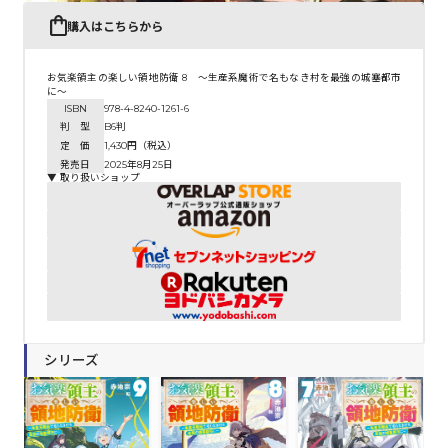
購入はこちらから
お気楽領主の楽しい領地防衛 8 ～生産系魔術で名もなき村を最強の城塞都市
に～
ISBN
978-4-8240-1261-6
判 型
B6判
定 価
1,430円（税込）
発売日
2025年8月25日
▼ 取り扱いショップ
シリーズ