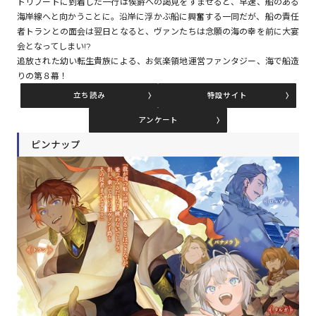
トリブートに到着した一行は侯爵への謁見をすませると、早速、船のある
海岸線へと向かうことに。沿岸に浮かぶ船に興奮する一同だが、船の責任
者トランとの面会は翌日となると、ヴァンたちは念願の海の幸を前に大宴
コミックエッセイ
会となってしまい!?
追放された幼い転生貴族による、お気楽領地運営ファンタジー、海で船造
閉じる
りの第８幕！
立ち読み
特設サイト
アンケート
ピンナップ