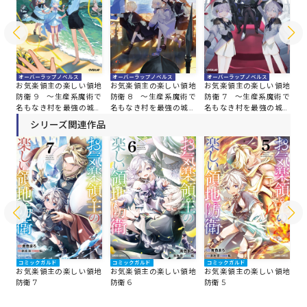
オ
オーバーラップノベルス
オーバーラップノベルス
オーバーラップノベルス
お
地
お気楽領主の楽しい領地
お気楽領主の楽しい領地
お気楽領主の楽しい領地
防
術で
防衛 9 ～生産系魔術で
防衛 8 ～生産系魔術で
防衛 7 ～生産系魔術で
名
塞
名もなき村を最強の城塞
名もなき村を最強の城塞
名もなき村を最強の城塞
都
都市に～
都市に～
都市に～
シリーズ関連作品
コミックガルド
コミックガルド
コミックガルド
コ
地
お気楽領主の楽しい領地
お気楽領主の楽しい領地
お気楽領主の楽しい領地
お
防衛 7
防衛 6
防衛 5
防