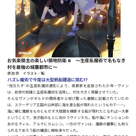
ロサージュノベルス
コミックガルド
お気楽領主の楽しい領地防衛 8 ～生産系魔術で名もなき
村を最強の城塞都市に～
コミッククリエ
赤池 宗 イラスト／転
ハズレ魔術で今度は大型帆船建造に挑む!?
“役立たず”の生産系魔術適性により、侯爵家を追放された少年・ヴァン
は、前世の知識と生産系魔術を活用し、村を大きく発展させていた。
リキューレ
そんなヴァンがギルドの関係者から受け取った書簡に記載されていたの
は、スクーデリア王国の沿岸部に海を渡る船が現れたというもので──。
海に棲む魔獣をものともせず大陸間を横断する船が現れたとなれば一大事
ということで、急ぎ船のもとに向かうヴァンたち。船や海にテンションの
あがるティル、アルテにカムシン。一方のヴァンは、魔獣の襲撃にも耐え
コミックパルフェ
られるであろう船の構造に興味津々だった。