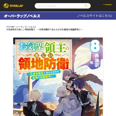
ノベルスサイトはこちら
コミック
ライトノベル
コミックガルド
文庫
TOP
オーバーラップノベルス
コミッククリエ
ノベルス
お気楽領主の楽しい領地防衛 8 ～生産系魔術で名もなき村を最強の城塞都市に～
LiQulle
ノベルスf
ラブパルフェ
ロサージュノベルス
その他
通販・NEWS
コミックエッセイ
OVERLAP STORE
ポケットモンスター
オーバーラップ広報室
アニメ
ゲーム
企業
会社概要
オーバーラップ文庫
採用情報
アクセス
オーバーラップホールディングス
お問い合わせはこちら
オーバーラップノベルス
オーバーラップノベルスf