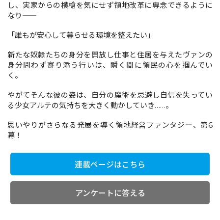
し、実家からの横槍を気にせず領地改革に専念できるように
なり――
コミックエッセイ
「誰もが安心して暮らせる環境を整えたい」
閉じる
新たな奴隷たちの身分を開放し仕事と住居を与えたヴァンの
身分問わず寄り添う行いは、瞬く間に領民の心を掴んでい
く。
やがてそんな彼の姿は、自分の魔術を忌避し自信を失ってい
る少女アルテの気持ちを大きく動かしていき……。
思いやりがさらなる発展を導く領地経営ファンタジー、第6
幕！
連載ページはこちら
アンケートに答える