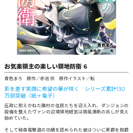
ロサージュノベルス
コミックガルド
お気楽領主の楽しい領地防衛 6
コミッククリエ
青色まろ 原作／赤池 宗 原作イラスト／転
影を差す笑顔に希望の華が咲く シリーズ累計130
万部突破（紙＋電子）
リキューレ
圧政に耐えかねた隣村の住民たちを迎え入れ、ダンジョンの
設備を整えたヴァンの辺境領地経営は順風満帆の兆しが見え
始めていた。
コミックパルフェ
そして緑森竜撃退の功績を認められた彼はついに男爵を叙爵