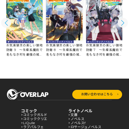
オーバーラップノベルス
オーバーラップノベルス
オーバーラップノベルス
地
お気楽領主の楽しい領地
お気楽領主の楽しい領地
お気楽領主の楽しい領地
防
で
防衛 9 ～生産系魔術で
防衛 8 ～生産系魔術で
防衛 7 ～生産系魔術で
塞
名もなき村を最強の城塞
名もなき村を最強の城塞
名もなき村を最強の城塞
都
都市に～
都市に～
都市に～
お問い合わせはこちら
コミック
ライトノベル
コミックガルド
文庫
コミッククリエ
ノベルス
LiQulle
ノベルスf
ラブパルフェ
ロサージュノベルス