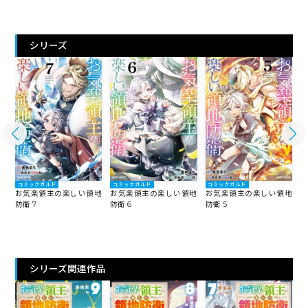
シリーズ
コミックガルド
コミックガルド
コミックガルド
地
お気楽領主の楽しい領地
お気楽領主の楽しい領地
お気楽領主の楽しい領地
防衛 7
防衛 6
防衛 5
防
シリーズ関連作品