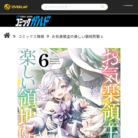
コミック
ライトノベル
コミックガルド
文庫
コミッククリエ
ノベルス
コミックス情報
お気楽領主の楽しい領地防衛 6
LiQulle
ノベルスf
ラブパルフェ
ロサージュノベルス
その他
通販・NEWS
コミックエッセイ
OVERLAP STORE
ポケットモンスター
オーバーラップ広報室
アニメ
ゲーム
企業
会社概要
オーバーラップ文庫
採用情報
アクセス
オーバーラップホールディングス
お問い合わせはこちら
オーバーラップノベルス
オーバーラップノベルスf