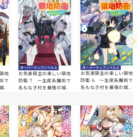
オーバーラップノベルス
オーバーラップノベルス
お気楽領主の楽しい領地
領地
お気楽領主の楽しい領地
防衛 6 ～生産系魔術で
術で
防衛 7 ～生産系魔術で
名もなき村を最強の城塞
城塞
名もなき村を最強の城塞
都市に～
都市に～