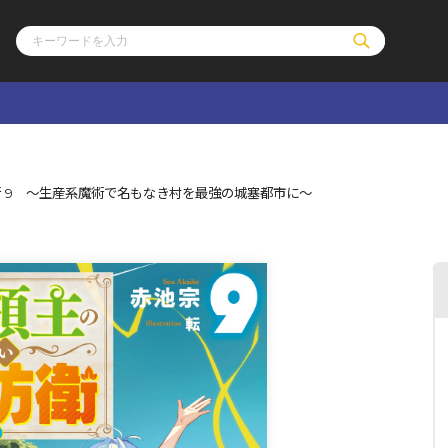
ル
その他
通販・NEW
 9 ～生産系魔術で名もなき村を最強の城塞都市に～
コミックエッセイ
OVERLAP STOR
ポケットモンスター
オーバーラップ広
アニメ
ス
ゲーム
ーラップノベルス
オーバーラップノベルスf
ロサージュノ
リキューレ
コミックパルフェ