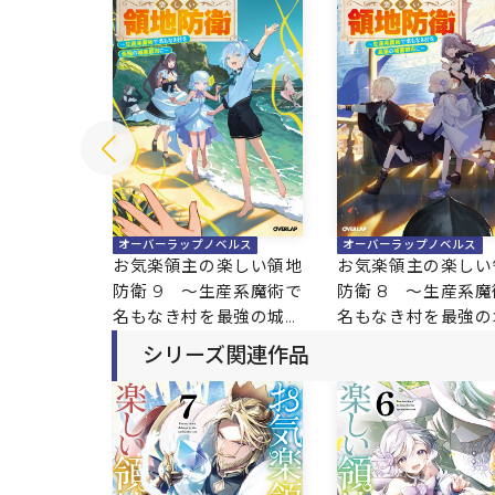
ベルス
オーバーラップノベルス
オーバーラップノベルス
楽しい領地
お気楽領主の楽しい領地
お気楽領主の楽しい
生産系魔術で
防衛 9 ～生産系魔術で
防衛 8 ～生産系魔
最強の城塞
名もなき村を最強の城塞
名もなき村を最強の
都市に～
都市に～
シリーズ関連作品