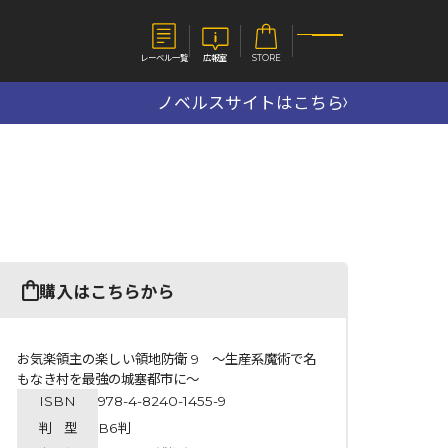
レーベル一覧
広報室
STORE
ノベルスサイトはこちら
S
企業
E
会社概要
報室
採用情報
アクセス
オーバーラップホールディングス
ベルス
コミックガルド
購入はこちらから
お問い合わせはこちら
お気楽領主の楽しい領地防衛 9 ～生産系魔術で名
もなき村を最強の城塞都市に～
ISBN
978-4-8240-1455-9
コミックエッセイ
判 型
B6判