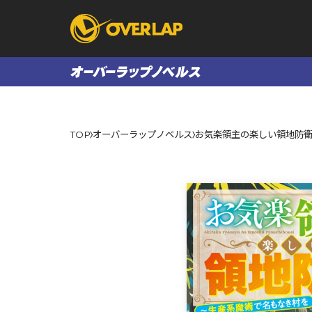
コミック
ライトノベ
TOP
オーバーラップノベルス
お気楽領主の楽しい領地防衛
コミックガルド
文庫
コミッククリエ
ノベルス
LiQulle
ノベルスf
ラブパルフェ
ロサージュノベル
オーバーラップ文庫
オーバ
コミッククリエ