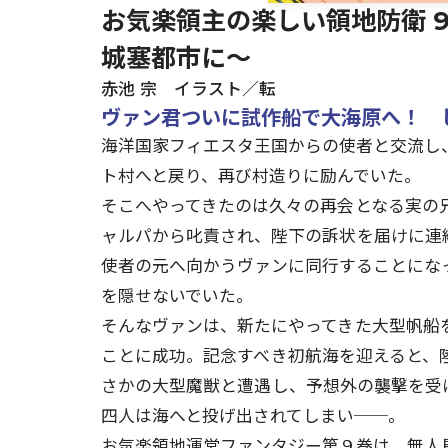
お気楽領主の楽しい領地防衛 
城塞都市に～
赤池 宗 イラスト／転
ヴァン君ついに試作船で大海原へ！ 
海洋国家フィエスタ王国からの使者と交流し
ト村へと戻り、再び村造りに励んでいた。
そこへやってきたのは久々の再会となる実の
ャルパから叱責され、陛下の訴状を届けに連
使者の元へ向かうヴァンに同行することにな
を隠せないでいた。
そんなヴァンは、新たにやってきた大型帆船
ことに成功。記念すべき初航海を迎えると、
さかの大型魔獣と遭遇し、予想外の襲撃を受
四人は海へと投げ出されてしまい──。
お気楽領地運営ファンタジー第９巻は、無人