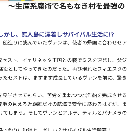
9 ～生産系魔術で名もなき村を最強の
しかし、無人島に漂着しサバイバル生活に!?
、船造りに挑んでいたヴァンは、使者の帰国に合わせセア
兄セスト。イェリネッタ王国との戦でミスを連発し、父ジ
絡役としてやってきたのだった。再び現れたフィエスタの
ったセストは、ますます成長しているヴァンを前に、驚き
を見学させてもらい、苦労を重ねつつ試作船を完成させる
陸地の見える近距離だけの航海で安全に終わるはずが、ま
けてしまう。そしてヴァンとアルテ、ティルとパナメラの
島で釣りに狩猟と、楽しい？サバイバル生活開幕！