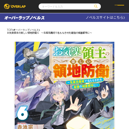
ノベルスサイトはこちら
コミック
ライトノベル
コミックガルド
文庫
TOP
オーバーラップノベルス
コミッククリエ
ノベルス
お気楽領主の楽しい領地防衛 6 ～生産系魔術で名もなき村を最強の城塞都市に～
LiQulle
ノベルスf
ラブパルフェ
ロサージュノベルス
その他
通販・NEWS
コミックエッセイ
OVERLAP STORE
ポケットモンスター
オーバーラップ広報室
アニメ
ゲーム
企業
会社概要
オーバーラップ文庫
採用情報
アクセス
オーバーラップホールディングス
お問い合わせはこちら
オーバーラップノベルス
オーバーラップノベルスf