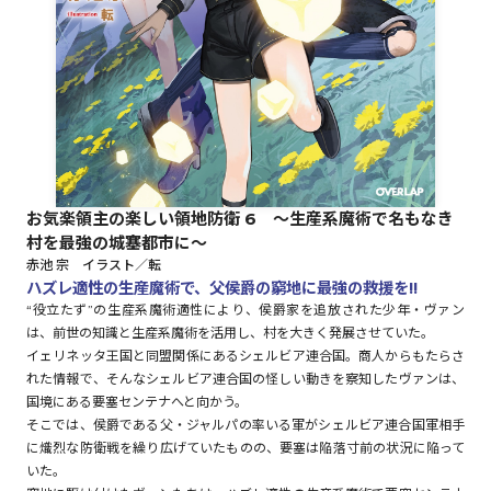
ロサージュノベルス
コミックガルド
お気楽領主の楽しい領地防衛 6 ～生産系魔術で名もなき
村を最強の城塞都市に～
コミッククリエ
赤池 宗 イラスト／転
ハズレ適性の生産魔術で、父侯爵の窮地に最強の救援を!!
“役立たず”の生産系魔術適性により、侯爵家を追放された少年・ヴァン
は、前世の知識と生産系魔術を活用し、村を大きく発展させていた。
リキューレ
イェリネッタ王国と同盟関係にあるシェルビア連合国。商人からもたらさ
れた情報で、そんなシェルビア連合国の怪しい動きを察知したヴァンは、
国境にある要塞センテナへと向かう。
そこでは、侯爵である父・ジャルパの率いる軍がシェルビア連合国軍相手
に熾烈な防衛戦を繰り広げていたものの、要塞は陥落寸前の状況に陥って
コミックパルフェ
いた。