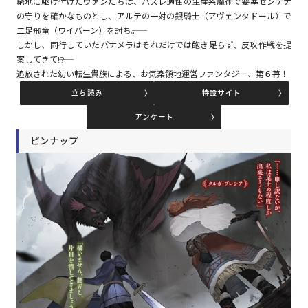
窮地に駆け付けたヴァンたちは、ハズレ適性の生産系魔術で要塞センテナ
の守りを確かなものとし、アルテの一対の銀騎士（アヴェンタドール）で
二足飛竜（ワイバーン）を討ち――。
コミックエッセイ
しかし、同行していたパナメラはそれだけでは飽き足らず、反攻作戦を提
案してきて――!?
閉じる
追放された幼い転生貴族による、お気楽領地運営ファンタジー、第６幕！
立ち読み
特設サイト
アンケート
ピンナップ