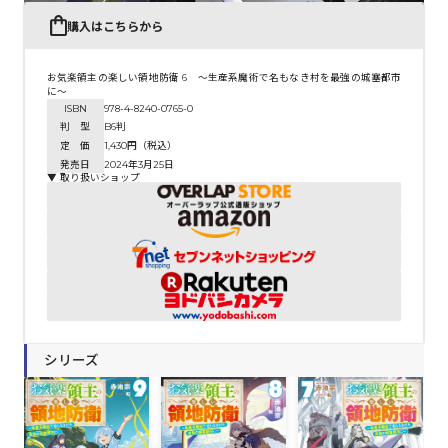
購入はこちらから
お気楽領主の楽しい領地防衛 6 ～生産系魔術で名もなき村を最強の城塞都市
に～
ISBN
978-4-8240-0765-0
判 型
B6判
定 価
1,430円（税込）
発売日
2024年3月25日
▼ 取り扱いショップ
シリーズ