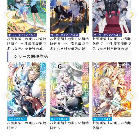
オ
オーバーラップノベルス
オーバーラップノベルス
オーバーラップノベルス
お
地
お気楽領主の楽しい領地
お気楽領主の楽しい領地
お気楽領主の楽しい領地
防
術で
防衛 9 ～生産系魔術で
防衛 8 ～生産系魔術で
防衛 7 ～生産系魔術で
名
塞
名もなき村を最強の城塞
名もなき村を最強の城塞
名もなき村を最強の城塞
都
都市に～
都市に～
都市に～
シリーズ関連作品
コミックガルド
コミックガルド
コミックガルド
コ
地
お気楽領主の楽しい領地
お気楽領主の楽しい領地
お気楽領主の楽しい領地
お
防衛 7
防衛 6
防衛 5
防