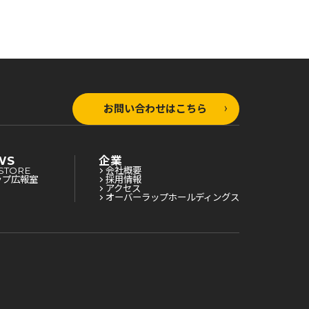
お問い合わせはこちら
WS
企業
STORE
会社概要
ップ広報室
採用情報
アクセス
オーバーラップホールディングス