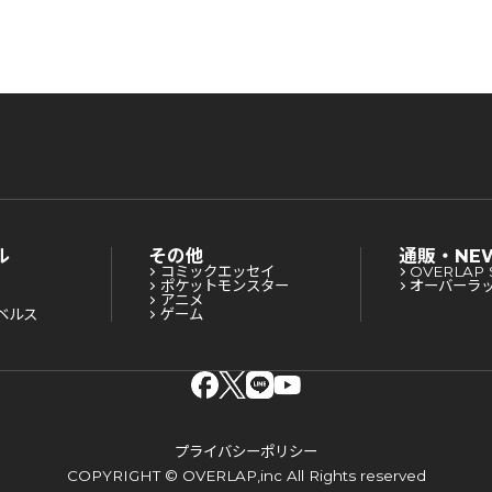
ル
その他
通販・NE
コミックエッセイ
OVERLAP 
ポケットモンスター
オーバーラ
アニメ
ベルス
ゲーム
プライバシーポリシー
COPYRIGHT © OVERLAP,inc All Rights reserved