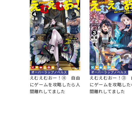
オーバーラップノベルス
オーバーラップノベルス
えむえむおー！④ 自由
えむえむおー！③ 
にゲームを攻略したら人
にゲームを攻略した
間離れしてました
間離れしてました