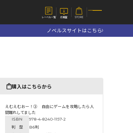
レーベル一覧
広報室
STORE
ノベルスサイトはこちら
S
企業
E
会社概要
報室
採用情報
アクセス
オーバーラップホールディングス
ベルス
コミックガルド
購入はこちらから
お問い合わせはこちら
えむえむおー！③ 自由にゲームを攻略したら人
間離れしてました
ISBN
978-4-8240-1157-2
コミックエッセイ
判 型
B6判