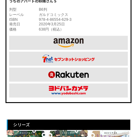
うちのアパートの妖精さん 5
判型
B6判
レーベル
ガルドコミックス
ISBN
978-4-86554-629-3
発売日
2020年3月25日
価格
638円（税込）
シリーズ