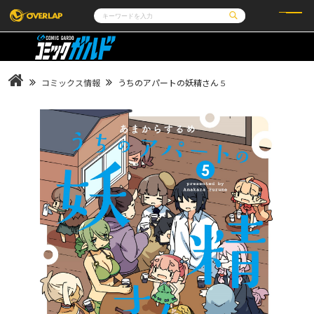
コミック
ライトノベル
コミックガルド
文庫
コミッククリエ
ノベルス
コミックス情報
うちのアパートの妖精さん 5
LiQulle
ノベルスf
ラブパルフェ
ロサージュノベルス
その他
通販・NEWS
コミックエッセイ
OVERLAP STORE
ポケットモンスター
オーバーラップ広報室
アニメ
ゲーム
企業
会社概要
オーバーラップ文庫
採用情報
アクセス
オーバーラップホールディングス
お問い合わせはこちら
オーバーラップノベルス
オーバーラップノベルスf