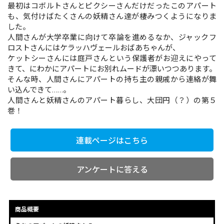
最初はコボルトさんとピクシーさんだけだったこのアパート
も、気付けばたくさんの妖精さん達が棲みつくようになりま
した。
コミックエッセイ
人間さんが大学卒業に向けて卒論を進めるなか、ジャックフ
ロストさんにはケラッハヴェールおばあちゃんが、
閉じる
ケットシーさんには庭戸さんという保護者がお迎えにやって
きて、にわかにアパートにお別れムードが漂いつつあります。
そんな時、人間さんにアパートの持ち主の親戚から連絡が舞
い込んできて……。
人間さんと妖精さんのアパート暮らし、大団円（？）の第５
巻！
連載ページはこちら
アンケートに答える
商品概要