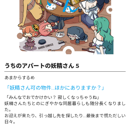
ロサージュノベルス
コミックガルド
うちのアパートの妖精さん 5
コミッククリエ
あまからするめ
「妖精さん可の物件…ほかにありますか？」
リキューレ
「みんなでおでかけかい？ 寂しくなっちゃうね」
妖精さんたちとのにぎやかな同居暮らしも随分長くなりまし
た。
お迎えが来たり、引っ越し先を探したり…最後まで慌ただしい
日々。
コミックパルフェ