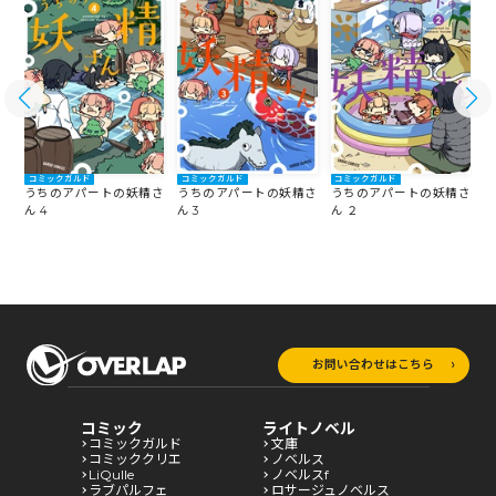
コミックガルド
コミックガルド
コミックガルド
うちのアパートの妖精さ
うちのアパートの妖精さ
うちのアパートの妖精さ
さ
ん 4
ん 3
ん ２
ん
お問い合わせはこちら
コミック
ライトノベル
コミックガルド
文庫
コミッククリエ
ノベルス
LiQulle
ノベルスf
ラブパルフェ
ロサージュノベルス