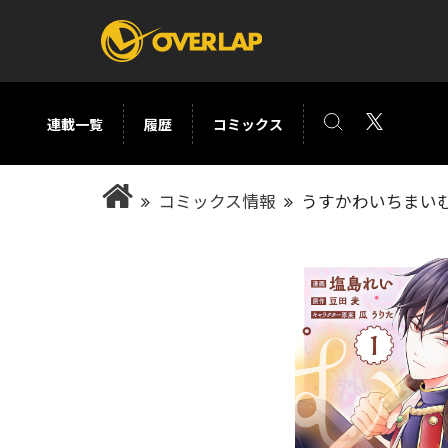
連載一覧
履歴
コミックス
コミック
ライトノベ
コミックス情報
うすかわいちまい
コミックガルド
文庫
コミッククリエ
ノベルス
LiQulle
ノベルスf
ラブパルフェ
ロサージュノベル
オーバーラップ文庫
オーバ
コミッククリエ