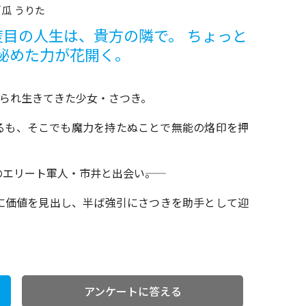
瓜 うりた
二度目の人生は、貴方の隣で。 ちょっと
秘めた力が花開く。
がられ生きてきた少女・さつき。
るも、そこでも魔力を持たぬことで無能の烙印を押
エリート軍人・市井と出会い――。
に価値を見出し、半ば強引にさつきを助手として迎
アンケートに答える