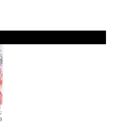
む
約
の
せ