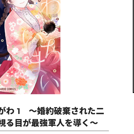
閉じる
がわ 1 ～婚約破棄された二
視る目が最強軍人を導く～