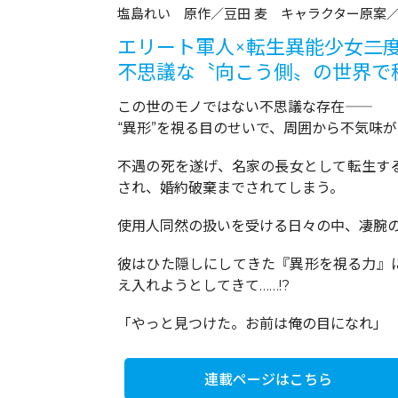
塩島れい 原作／豆田 麦 キャラクター原案／
エリート軍人×転生異能少女――
不思議な〝向こう側〟の世界で
この世のモノではない不思議な存在――
“異形”を視る目のせいで、周囲から不気味
不遇の死を遂げ、名家の長女として転生す
され、婚約破棄までされてしまう。
使用人同然の扱いを受ける日々の中、凄腕の
彼はひた隠しにしてきた『異形を視る力』
え入れようとしてきて……!?
「やっと見つけた。お前は俺の目になれ」
連載ページはこちら