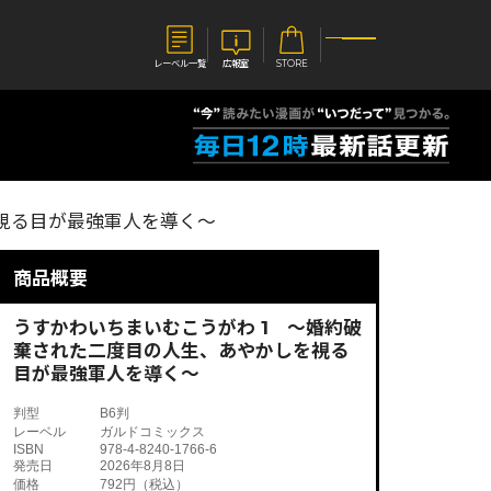
レーベル一覧
広報室
STORE
S
企業
視る目が最強軍人を導く～
E
会社概要
報室
採用情報
アクセス
商品概要
オーバーラップホールディングス
ベルス
コミックガルド
お問い合わせはこちら
うすかわいちまいむこうがわ 1 ～婚約破
棄された二度目の人生、あやかしを視る
目が最強軍人を導く～
判型
B6判
レーベル
ガルドコミックス
コミックエッセイ
ISBN
978-4-8240-1766-6
発売日
2026年8月8日
価格
792円（税込）