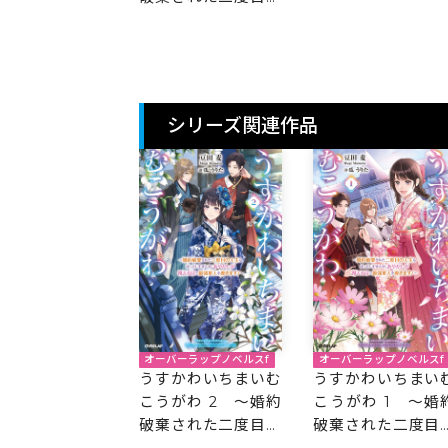
人生、あやかしを視
る目が最強軍人を導
く～
シリーズ関連作品
オーバーラップノベルスf
オーバーラップノベルスf
うすかわいちまいむ
うすかわいちまい
こうがわ 2 ～婚約
こうがわ 1 ～婚
破棄された二度目の
破棄された二度目
人生もぱっとしませ
人生もぱっとしま