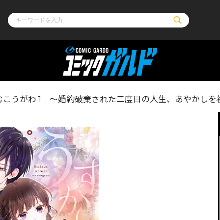
ル
その他
通販・NEW
むこうがわ 1 ～婚約破棄された二度目の人生、あやかしを
コミックエッセイ
OVERLAP STOR
ポケットモンスター
オーバーラップ広
アニメ
ス
ゲーム
ーラップノベルス
オーバーラップノベルスf
ロサージュノ
リキューレ
コミックパルフェ