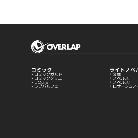
んが、あやかしが視
んが、あやかしが
える目で最強軍人を
える目で最強軍人
導きます！～
導きます！～
コミック
ライトノベ
コミックガルド
文庫
コミッククリエ
ノベルス
LiQulle
ノベルスf
ラブパルフェ
ロサージュノ