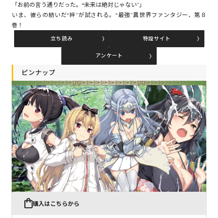
「お前の言う通りだった。――“未来は絶対じゃない”」
いま、彼らの紡いだ“絆”が試される。“最強”異世界ファンタジー、第８
巻！
コミックエッセイ
立ち読み
特設サイト
閉じる
アンケート
ピンナップ
購入はこちらから