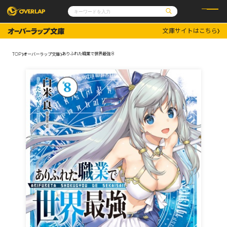
文庫サイトはこちら
コミック
ライトノベル
コミックガルド
文庫
ありふれた職業で世界最強 8
TOP
オーバーラップ文庫
コミッククリエ
ノベルス
LiQulle
ノベルスf
ラブパルフェ
ロサージュノベルス
その他
通販・NEWS
コミックエッセイ
OVERLAP STORE
ポケットモンスター
オーバーラップ広報室
アニメ
ゲーム
企業
会社概要
オーバーラップ文庫
採用情報
アクセス
オーバーラップホールディングス
お問い合わせはこちら
オーバーラップノベルス
オーバーラップノベルスf