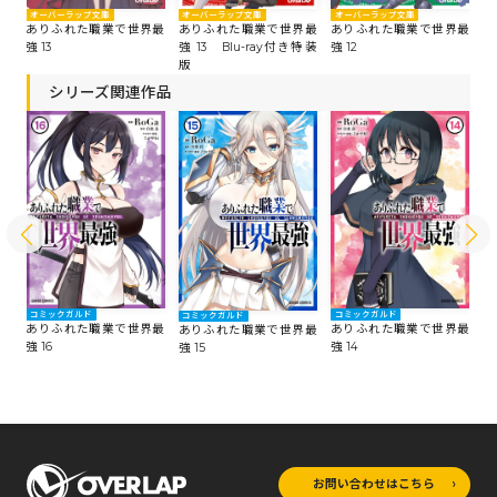
オーバーラップ文庫
オーバーラップ文庫
オーバーラップ文庫
オ
最
ありふれた職業で世界最
ありふれた職業で世界最
ありふれた職業で世界最
あ
強 13
強 13 Blu-ray付き特装
強 12
強
版
シリーズ関連作品
コミックガルド
コミックガルド
コ
コミックガルド
最
ありふれた職業で世界最
ありふれた職業で世界最
あ
ありふれた職業で世界最
強 16
強 14
強 
強 15
お問い合わせはこちら