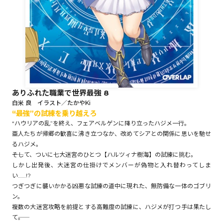
ロサージュノベルス
コミックガルド
ありふれた職業で世界最強 8
白米 良 イラスト／たかやKi
――“最強”の試練を乗り越えろ
コミッククリエ
“ハウリアの乱”を終え、フェアベルゲンに降り立ったハジメ一行。
亜人たちが帰郷の歓喜に沸き立つなか、改めてシアとの関係に思いを馳せ
るハジメ。
――そして、ついに七大迷宮のひとつ【ハルツィナ樹海】の試練に挑む。
リキューレ
しかし出発後、大迷宮の仕掛けでメンバーが偽物と入れ替わってしま
い……!?
つぎつぎに襲いかかる凶悪な試練の道中に現れた、無防備な一体のゴブリ
ン。
複数の大迷宮攻略を前提とする高難度の試練に、ハジメが打つ手は果たし
コミックパルフェ
て――。