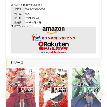
ありふれた職業で世界最強 8
ISBN
978-4-86554-308-7
判 型
A6判
定 価
869円（税込）
発売日
2018年4月25日
▼ 取り扱いショップ
シリーズ