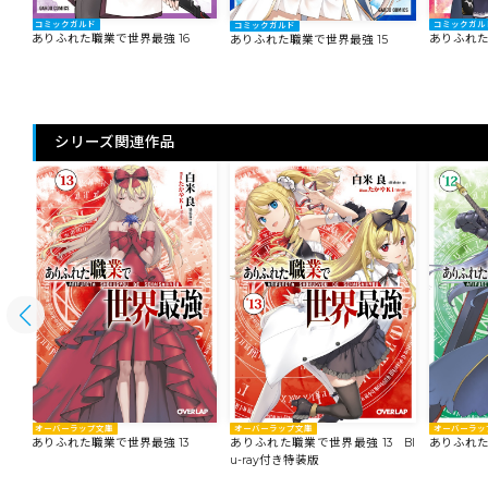
コミックガルド
コミックガル
コミックガルド
ありふれた職業で世界最強 16
ありふれた
ありふれた職業で世界最強 15
シリーズ関連作品
オーバーラップ文庫
オーバーラップ文庫
オーバーラッ
ありふれた職業で世界最強 13
ありふれた職業で世界最強 13 Bl
ありふれた
u-ray付き特装版