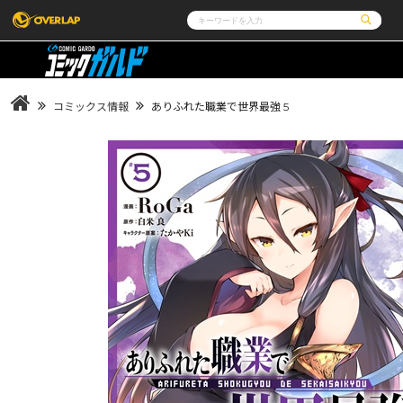
コミック
ライトノベル
コミックガルド
文庫
コミッククリエ
ノベルス
コミックス情報
ありふれた職業で世界最強 5
LiQulle
ノベルスf
ラブパルフェ
ロサージュノベルス
その他
通販・NEWS
コミックエッセイ
OVERLAP STORE
ポケットモンスター
オーバーラップ広報室
アニメ
ゲーム
企業
会社概要
オーバーラップ文庫
オーバーラップノベルス
採用情報
アクセス
オーバーラップホールディングス
お問い合わ
オーバーラップノベルスf
ロサージュノベルス
コミックガルド
コミッククリエ