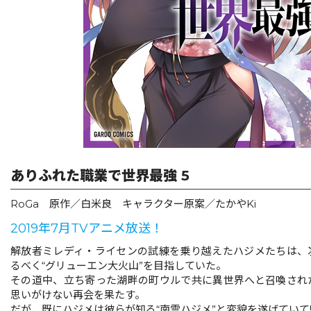
リキューレ
コミックパルフェ
コミックエッセイ
閉じる
ありふれた職業で世界最強 5
RoGa 原作／白米良 キャラクター原案／たかやKi
2019年7月TVアニメ放送！
解放者ミレディ・ライセンの試練を乗り越えたハジメたちは、
るべく“グリューエン大火山”を目指していた。
その道中、立ち寄った湖畔の町ウルで共に異世界へと召喚され
思いがけない再会を果たす。
だが、既にハジメは彼らが知る“南雲ハジメ”と変貌を遂げていて――!