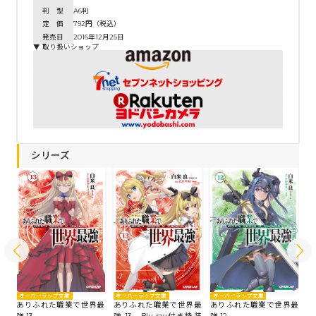
判 型
A6判
定 価
792円（税込）
発売日
2016年12月25日
▼ 取り扱いショップ
シリーズ
オーバーラップ文庫
オーバーラップ文庫
オーバーラップ文庫
オ
最
ありふれた職業で世界最
ありふれた職業で世界最
ありふれた職業で世界最
あ