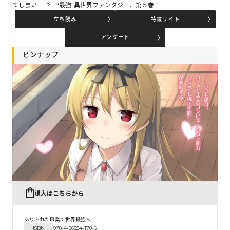
てしまい……!? “最強”異世界ファンタジー、第５巻！
立ち読み
特設サイト
コミックエッセイ
アンケート
閉じる
ピンナップ
購入はこちらから
ありふれた職業で世界最強 5
ISBN
978-4-86554-178-6