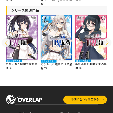
強 13
強 13 Blu-ray付き特装
強 12
強
版
シリーズ関連作品
コミックガルド
コミックガルド
コ
コミックガルド
最
ありふれた職業で世界最
ありふれた職業で世界最
あ
ありふれた職業で世界最
強 16
強 14
強 
強 15
お問い合わせはこちら