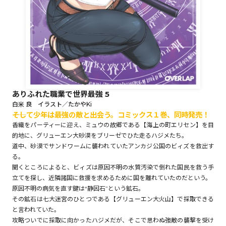
ロサージュノベルス
コミックガルド
ありふれた職業で世界最強 5
白米 良 イラスト／たかやKi
――そして少年は最強の敵と出会う。コミックス１巻、同時発売！
コミッククリエ
香織をパーティーに迎え、ミュウの故郷である【海上の町エリセン】を目
的地に、グリューエン大砂漠をブリーゼでひた走るハジメたち。
道中、砂漠でサンドワームに襲われていたアンカジ公国のビィズを救出す
る。
リキューレ
聞くところによると、ビィズは原因不明の水質汚染で倒れた国民を救う手
立てを探し、近隣諸国に救援を求めるために国を離れていたのだという。
原因不明の病気を直す鍵は“静因石”という鉱石。
その鉱石は七大迷宮のひとつである【グリューエン大火山】で採取できる
と言われていた。
コミックパルフェ
攻略ついでに採取に向かったハジメだが、そこで思わぬ強敵の襲撃を受け