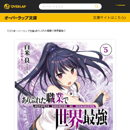
文庫サイトはこちら
コミック
ライトノベル
コミックガルド
文庫
ありふれた職業で世界最強 5
TOP
オーバーラップ文庫
コミッククリエ
ノベルス
LiQulle
ノベルスf
ラブパルフェ
ロサージュノベルス
その他
通販・NEWS
コミックエッセイ
OVERLAP STORE
ポケットモンスター
オーバーラップ広報室
アニメ
ゲーム
企業
会社概要
オーバーラップ文庫
採用情報
アクセス
オーバーラップホールディングス
お問い合わせはこちら
オーバーラップノベルス
オーバーラップノベルスf