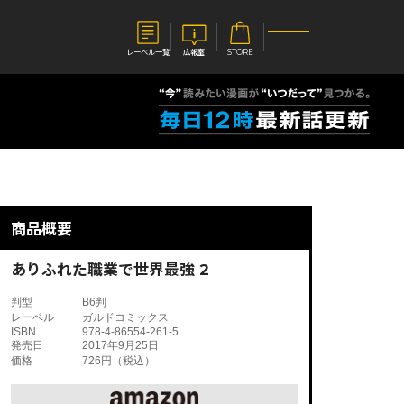
レーベル一覧
広報室
STORE
S
企業
E
会社概要
報室
採用情報
アクセス
商品概要
オーバーラップホールディングス
ベルス
コミックガルド
お問い合わせはこちら
ありふれた職業で世界最強 2
判型
B6判
レーベル
ガルドコミックス
ISBN
978-4-86554-261-5
発売日
2017年9月25日
価格
726円（税込）
コミックエッセイ