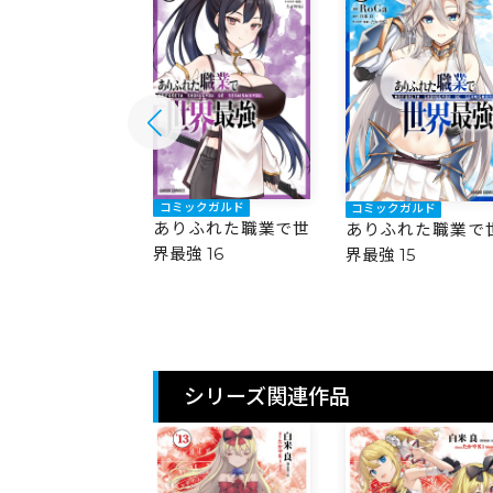
ックガルド
コミックガルド
コミックガルド
ふれた職業で世
ありふれた職業で世
ありふれた職業で
 17
界最強 16
界最強 15
シリーズ関連作品