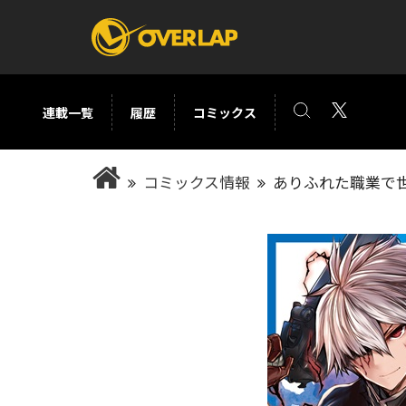
連載一覧
履歴
コミックス
コミック
ライトノベ
コミックス情報
ありふれた職業で世
コミックガルド
文庫
コミッククリエ
ノベルス
LiQulle
ノベルスf
ラブパルフェ
ロサージュノベル
オーバーラップ文庫
オーバ
コミッククリエ