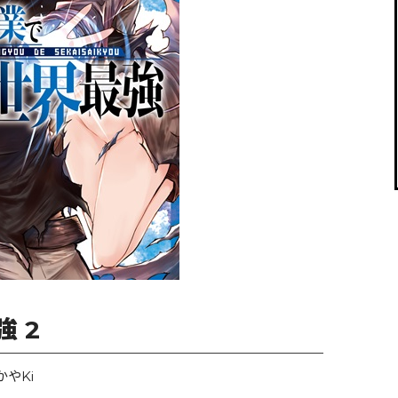
閉じる
 2
やKi