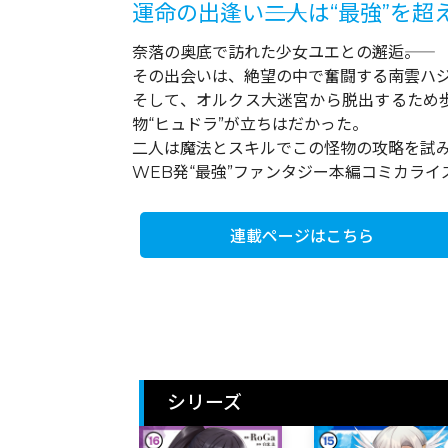
運命の出逢い――二人は“最強”を超
奈落の奥底で訪れた少女ユエとの邂逅――。
その出会いは、絶望の中で奮闘する南雲ハ
そして、オルクス大迷宮から脱出するため
物“ヒュドラ”が立ちはだかった。
二人は魔法とスキルでこの怪物の攻略を試みる
WEB発“最強”ファンタジー本編コミカライズ
連載ページはこちら
シリーズ