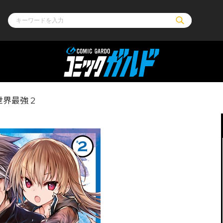
ル
その他
通販・NEW
界最強 2
コミックエッセイ
OVERLAP STOR
ポケットモンスター
オーバーラップ広
アニメ
ス
ゲーム
ーラップノベルス
オーバーラップノベルスf
ロサージュノ
リキューレ
コミックパルフェ