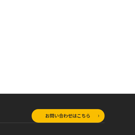
オーバーラップ文庫
オーバーラップ文庫
ラップ文庫
ありふれた職業で世
ありふれた職業で世
れた職業で世
界最強 11
界最強 零4
零 5
お問い合わせはこちら