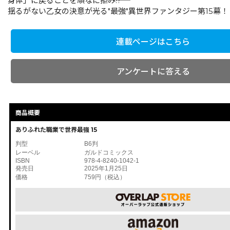
身体」に戻ることを頑なに拒み――!?
揺るがない乙女の決意が光る"最強"異世界ファンタジー第15幕！
連載ページはこちら
アンケートに答える
商品概要
ありふれた職業で世界最強 15
判型
B6判
レーベル
ガルドコミックス
ISBN
978-4-8240-1042-1
発売日
2025年1月25日
価格
759円（税込）