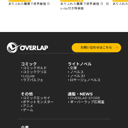
オーバーラップ文庫
オーバーラップ文庫
オーバーラッ
ありふれた職業で世界最強 13
ありふれた職業で世界最強 13 Bl
ありふれた
u-ray付き特装版
お問い合わせはこちら
コミック
ライトノベル
コミックガルド
文庫
コミッククリエ
ノベルス
LiQulle
ノベルスf
ラブパルフェ
ロサージュノベルス
その他
通販・NEWS
コミックエッセイ
OVERLAP STORE
ポケットモンスター
オーバーラップ広報室
アニメ
ゲーム
企業