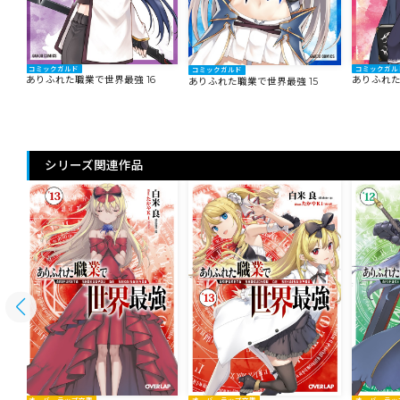
コミックガルド
コミックガル
コミックガルド
ありふれた職業で世界最強 16
ありふれた
ありふれた職業で世界最強 15
シリーズ関連作品