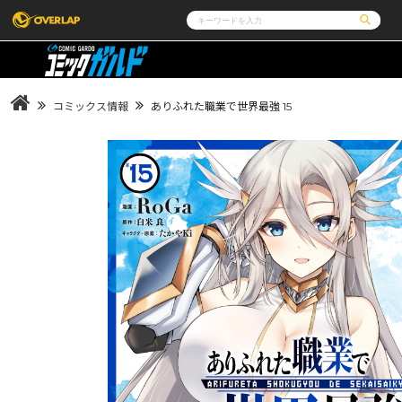
コミック
ライトノベル
コミックガルド
文庫
コミッククリエ
ノベルス
コミックス情報
ありふれた職業で世界最強 15
LiQulle
ノベルスf
ラブパルフェ
ロサージュノベルス
その他
通販・NEWS
コミックエッセイ
OVERLAP STORE
ポケットモンスター
オーバーラップ広報室
アニメ
ゲーム
企業
会社概要
オーバーラップ文庫
オーバーラップノベルス
採用情報
アクセス
オーバーラップホールディングス
お問い合わ
オーバーラップノベルスf
ロサージュノベルス
コミックガルド
コミッククリエ