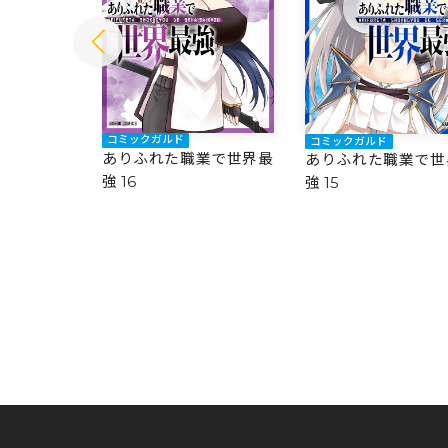
コミックガルド
コミックガルド
業で世界最
ありふれた職業で世界最
ありふれた職業で世
強 16
強 15