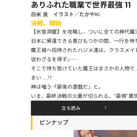
ありふれた職業で世界最強 11
白米 良 イラスト／たかやKi
――決戦、開始
【氷雪洞窟】を攻略し、ついに全ての神代魔
日本に帰還できる喜びもつかの間、一行を待
魔王城へ招待されたハジメ達は、クラスメイ
従わざるを得ず――。
そこで待ち受けていた魔王はまさかの人物で…
まい……!?
神は嗤う――「最後の遊戯だ」と。
いま、最終決戦の火蓋が切られる。“最強”異世
立ち読み
ピンナップ