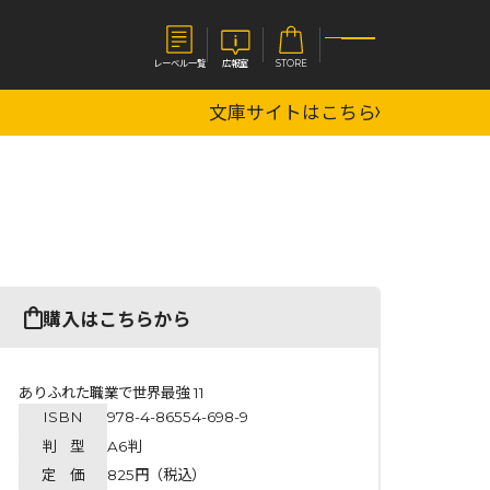
レーベル一覧
広報室
STORE
文庫サイトはこちら
S
企業
E
会社概要
報室
採用情報
アクセス
オーバーラップホールディングス
ベルス
コミックガルド
購入はこちらから
お問い合わせはこちら
ありふれた職業で世界最強 11
ISBN
978-4-86554-698-9
コミックエッセイ
判 型
A6判
定 価
825円（税込）