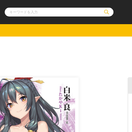
ル
その他
通販・NEW
コミックエッセイ
OVERLAP STOR
ポケットモンスター
オーバーラップ広
アニメ
ス
ゲーム
ーラップノベルス
オーバーラップノベルスf
ロサージュノ
リキューレ
コミックパルフェ