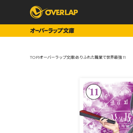
コミック
ライトノベ
TOP
オーバーラップ文庫
ありふれた職業で世界最強 11
コミックガルド
文庫
コミッククリエ
ノベルス
LiQulle
ノベルスf
ラブパルフェ
ロサージュノベル
オーバーラップ文庫
オーバ
コミッククリエ