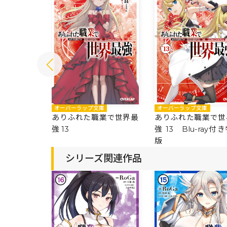
庫
オーバーラップ文庫
オーバーラップ文庫
業で世界最
ありふれた職業で世界最
ありふれた職業で世
強 13
強 13 Blu-ray付
版
シリーズ関連作品