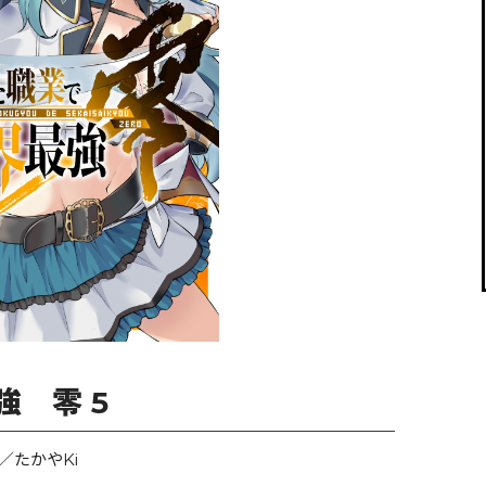
閉じる
 零 5
／たかやKi