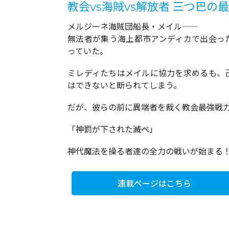
教会vs海賊vs解放者 三つ巴の
メルジーネ海賊団船長・メイル――
無法者が集う海上都市アンディカで出会っ
っていた。
ミレディたちはメイルに協力を求めるも、
はできないと断られてしまう。
だが、彼らの前に異端者を裁く教会最強戦力“
「神罰が下された――滅べ」
神代魔法を操る者達の全力の戦いが始まる
連載ページはこちら