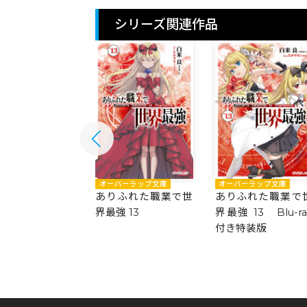
シリーズ関連作品
バーラップ文庫
オーバーラップ文庫
オーバーラップ文庫
ふれた職業で世
ありふれた職業で世
ありふれた職業で
 14
界最強 13
界最強 13 Blu-ra
付き特装版