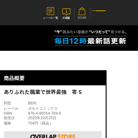
レーベル一覧
広報室
STORE
S
企業
E
会社概要
報室
採用情報
アクセス
商品概要
オーバーラップホールディングス
ベルス
コミックガルド
お問い合わせはこちら
ありふれた職業で世界最強 零 5
判型
B6判
レーベル
ガルドコミックス
ISBN
978-4-86554-769-6
発売日
2020年10月25日
価格
704円（税込）
コミックエッセイ