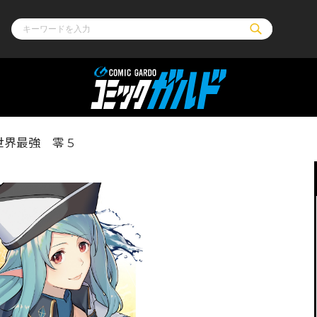
ル
その他
通販・NEW
界最強 零 5
コミックエッセイ
OVERLAP STOR
ポケットモンスター
オーバーラップ広
アニメ
ス
ゲーム
ーラップノベルス
オーバーラップノベルスf
ロサージュノ
リキューレ
コミックパルフェ