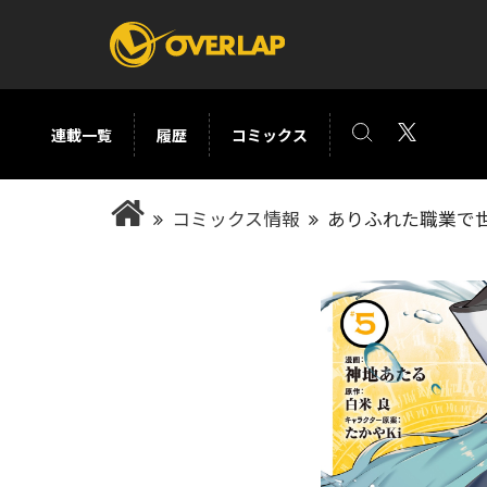
連載一覧
履歴
コミックス
コミック
ライトノベ
コミックス情報
ありふれた職業で世
コミックガルド
文庫
コミッククリエ
ノベルス
LiQulle
ノベルスf
ラブパルフェ
ロサージュノベル
オーバーラップ文庫
オーバ
コミッククリエ