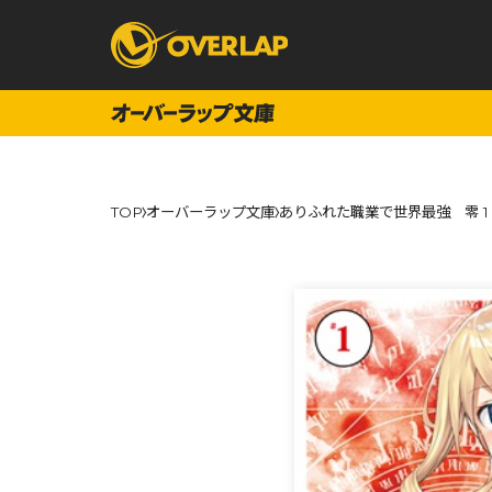
コミック
ライトノベ
TOP
オーバーラップ文庫
ありふれた職業で世界最強 零 1
コミックガルド
文庫
コミッククリエ
ノベルス
LiQulle
ノベルスf
ラブパルフェ
ロサージュノベル
オーバーラップ文庫
オーバ
コミッククリエ