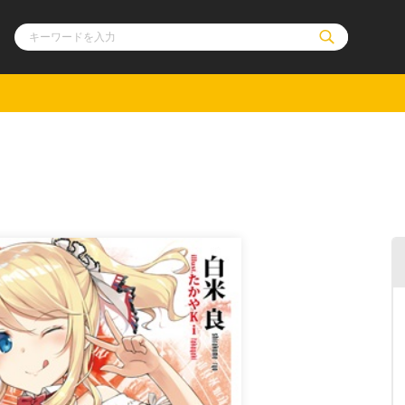
ル
その他
通販・NEW
コミックエッセイ
OVERLAP STOR
ポケットモンスター
オーバーラップ広
アニメ
ス
ゲーム
ーラップノベルス
オーバーラップノベルスf
ロサージュノ
リキューレ
コミックパルフェ