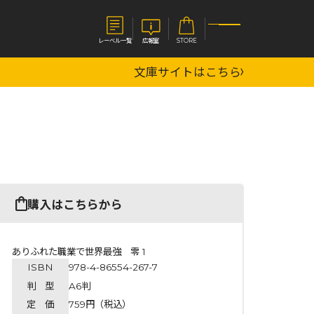
レーベル一覧
広報室
STORE
文庫サイトはこちら
S
企業
E
会社概要
報室
採用情報
アクセス
オーバーラップホールディングス
ベルス
コミックガルド
購入はこちらから
お問い合わせはこちら
ありふれた職業で世界最強 零 1
ISBN
978-4-86554-267-7
コミックエッセイ
判 型
A6判
定 価
759円（税込）