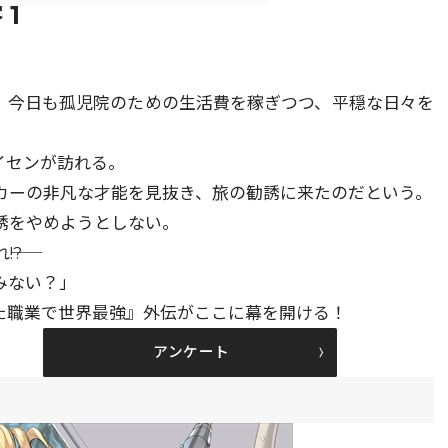
1
は、今日も孤児院のための生活費を稼ぎつつ、平穏な日々を
イセンが訪れる。
カーの非凡な才能を見抜き、旅の勧誘に来たのだという。
誘をやめようとしない。
!?
みない？」
れた職業で世界最強』外伝がここに幕を開ける！
アンケート