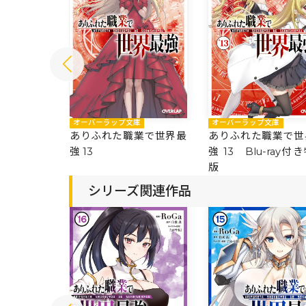
庫
オーバーラップ文庫
オーバーラップ文庫
業で世界最
ありふれた職業で世界最
ありふれた職業で世
強 13
強 13 Blu-ray付
版
シリーズ関連作品