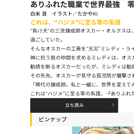
ありふれた職業で世界最強 零 
白米 良 イラスト／たかやKi
――これは、“ハジメ”に至る零の系譜
“負け犬”の三流錬成師オスカー・オルクス
過ごしていた。
そんなオスカーの工房を“天災”ミレディ・ラ
神に抗う旅の仲間を求めるミレディは、オス
勧誘を断るオスカーだったが、ミレディは勧
その矢先、オスカーが見守る孤児院が襲撃され――
「稀代の錬成師。私と一緒に、世界を変えて
これは“ハジメ”に至る零の系譜。――『ありふ
立ち読み
ピンナップ