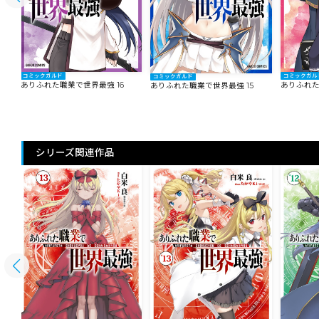
コミックガルド
コミックガル
コミックガルド
ありふれた職業で世界最強 16
ありふれた
ありふれた職業で世界最強 15
シリーズ関連作品