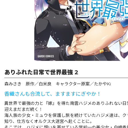
リキューレ
コミックパルフェ
コミックエッセイ
閉じる
ありふれた日常で世界最強 2
森みさき 原作／白米良 キャラクター原案／たかやKi
香織さんも合流して、ますますにぎやか！
異世界で最強の力と『嫁』を得た南雲ハジメのありふれない日
迎えまだまだ続く！
海人族の少女・ミュウを保護し旅を続けていたハジメ達は、ク
知り、仕方なくオルクス大迷宮へ赴くことに。
そこでは、ハジメに想いを寄せている学校一の美少女・白崎香