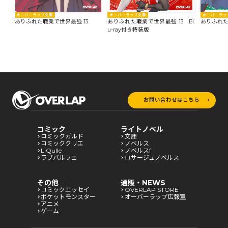
オーバーラップ文庫
オーバーラップ文庫
オーバーラッ
ありふれた職業で世界最強 13
ありふれた職業で世界最強 13 Bl
ありふれた
u-ray付き特装版
お問い合わせはこちら
コミック
ライトノベル
コミックガルド
文庫
コミッククリエ
ノベルス
LiQulle
ノベルスf
ラブパルフェ
ロサージュノベルス
その他
通販・NEWS
コミックエッセイ
OVERLAP STORE
ポケットモンスター
オーバーラップ広報室
アニメ
ゲーム