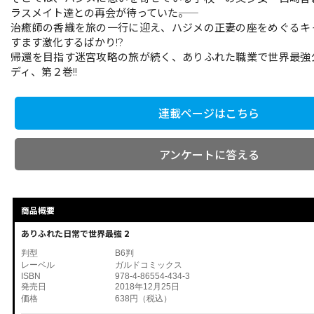
ラスメイト達との再会が待っていた――。
治癒師の香織を旅の一行に迎え、ハジメの正妻の座をめぐるキ
すます激化するばかり!?
帰還を目指す迷宮攻略の旅が続く、ありふれた職業で世界最強
ディ、第２巻!!
連載ページはこちら
アンケートに答える
商品概要
ありふれた日常で世界最強 2
判型
B6判
レーベル
ガルドコミックス
ISBN
978-4-86554-434-3
発売日
2018年12月25日
価格
638円（税込）