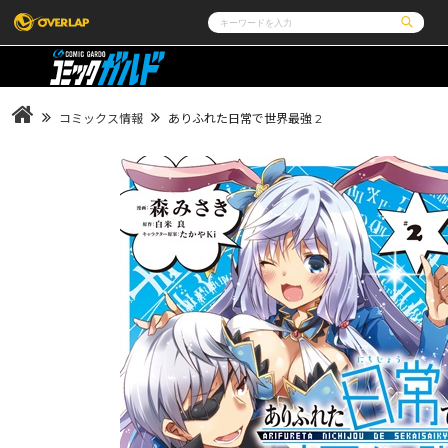
コミック
ライトノベル
コミックガルド
文庫
コミッククリエ
ノベルス
コミックス情報
ありふれた日常で世界最強 2
LiQulle
ノベルスf
ラブパルフェ
ロサージュノベルス
その他
通販・NEWS
コミックエッセイ
OVERLAP STORE
ポケットモンスター
オーバーラップ広報室
アニメ
ゲーム
企業
会社概要
オーバーラップ文庫
オーバーラップノベルス
採用情報
アクセス
オーバーラップホールディングス
お問い合わ
オーバーラップノベルスf
ロサージュノベルス
コミックガルド
コミッククリエ