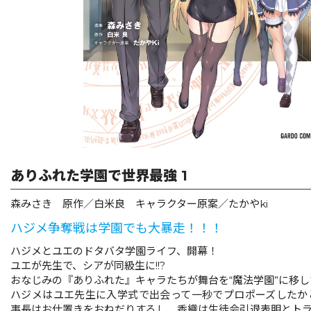
リキューレ
コミックパルフェ
コミックエッセイ
閉じる
ありふれた学園で世界最強 1
森みさき 原作／白米良 キャラクター原案／たかやki
ハジメ争奪戦は学園でも大暴走！！！
ハジメとユエのドタバタ学園ライフ、開幕！
ユエが先生で、シアが同級生に!!?
おなじみの『ありふれた』キャラたちが舞台を“魔法学園”に移
ハジメはユエ先生に入学式で出会って一秒でプロポーズしたか
事長はお仕置きをおねだりするし、香織は生徒会引退表明とトラブ