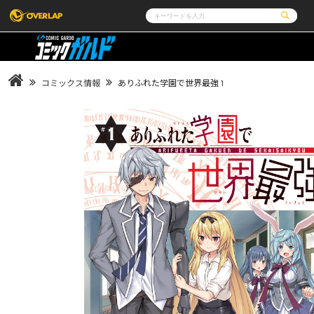
コミック
ライトノベル
コミックガルド
文庫
コミッククリエ
ノベルス
コミックス情報
ありふれた学園で世界最強 1
LiQulle
ノベルスf
ラブパルフェ
ロサージュノベルス
その他
通販・NEWS
コミックエッセイ
OVERLAP STORE
ポケットモンスター
オーバーラップ広報室
アニメ
ゲーム
企業
会社概要
オーバーラップ文庫
オーバーラップノベルス
採用情報
アクセス
オーバーラップホールディングス
お問い合わ
オーバーラップノベルスf
ロサージュノベルス
コミックガルド
コミッククリエ