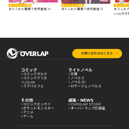
オーバーラップ文庫
オーバーラップ文庫
オーバーラッ
ありふれた職業で世界最強 14
ありふれた職業で世界最強 13
ありふれた
u-ray付
お問い合わせはこちら
コミック
ライトノベル
コミックガルド
文庫
コミッククリエ
ノベルス
LiQulle
ノベルスf
ラブパルフェ
ロサージュノベルス
その他
通販・NEWS
コミックエッセイ
OVERLAP STORE
ポケットモンスター
オーバーラップ広報室
アニメ
ゲーム