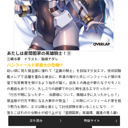
ロサージュノベルス
コミックガルド
あたしは星間国家の英雄騎士！⑤
三嶋与夢 イラスト／高峰ナダレ
バンフィールド家最大の危機!?
コミッククリエ
幼い頃に見た領主様に憧れて「正義の騎士」を目指す少女エマ。技術試験
艦メレアで活躍を重ねる彼女に、昇進の報せと共にバンフィールド領の本
星で佐官教育を受けるよう指示が届く。旧友との再会や新たなクセモノと
の邂逅もありつつ、久しぶりの故郷でのひと時を送るエマだったが――
リキューレ
「行方不明になったダー……伯爵様について、情報は手に入ったかしら？」
領主様が行方不明となる大事件が発生！ この隙にバンフィールド家を狙
う勢力も現れ、エマは騎士長として討伐部隊を率いることになり……!?
落ちこぼれの少女騎士が成り上がる「星間国家」英雄譚、躍進の第５幕!!
コミックパルフェ
立ち読み
特設サイト