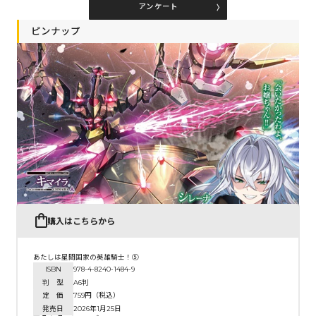
アンケート
ピンナップ
コミックエッセイ
閉じる
購入はこちらから
あたしは星間国家の英雄騎士！⑤
ISBN
978-4-8240-1484-9
判 型
A6判
定 価
759円（税込）
発売日
2026年1月25日