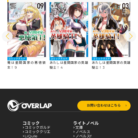
コミックガルド
コミックガルド
コミックガルド
コ
領
俺は星間国家の悪徳領
あたしは星間国家の英雄
あたしは星間国家の英雄
俺
主！ 9
騎士！ 4
騎士！ 3
主
お問い合わせはこちら
コミック
ライトノベル
コミックガルド
文庫
コミッククリエ
ノベルス
LiQulle
ノベルスf