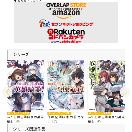
▼ 取り扱いショップ
シリーズ
オーバーラップ文庫
オーバーラップ文庫
オーバーラップ文庫
オ
領
あたしは星間国家の英雄
俺は星間国家の悪徳領
あたしは星間国家の英雄
俺
騎士！⑤
主！⑪
騎士！④
主
シリーズ関連作品