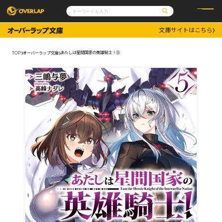
文庫サイトはこちら
コミック
ライトノベル
コミックガルド
文庫
あたしは星間国家の英雄騎士！⑤
TOP
オーバーラップ文庫
コミッククリエ
ノベルス
LiQulle
ノベルスf
ラブパルフェ
ロサージュノベルス
その他
通販・NEWS
コミックエッセイ
OVERLAP STORE
ポケットモンスター
オーバーラップ広報室
アニメ
ゲーム
企業
会社概要
オーバーラップ文庫
採用情報
アクセス
オーバーラップホールディングス
お問い合わせはこちら
オーバーラップノベルス
オーバーラップノベルスf