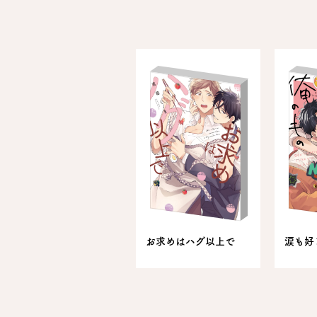
お求めはハグ以上で
涙も好