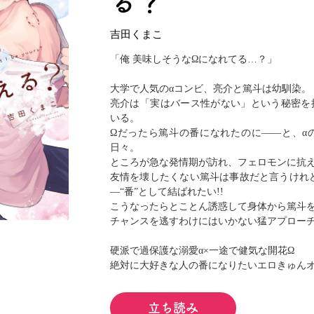
る？
閉じる
吉田くまこ
「俺 美味しそうなΩになれてる…？」
大学で人気のαコンビ、亮介と篤斗は幼馴染。
亮介は「実はバース性がない」という秘密を
いる。
Ωだったら篤斗の番になれたのに――と、α
日々。
ところが急な発情期が訪れ、フェロモンに抗
友情を壊したくない篤斗は事故だと言うけれ
―“番”として結ばれたい!!
こうなったらとことん誘惑して身体から篤斗
チャンスを逃すわけにはいかない猛アプローチ
硬派で過保護な溺愛α×一途で健気な開花Ω
絶対に大好きな人の番になりたいエロきゅん
立ち読み