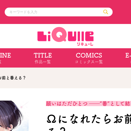
INE
TITLE
COMICS
E
ル
その他
通販・NEW
覧
作品一覧
コミックス一覧
コミックエッセイ
OVERLAP STOR
ポケットモンスター
オーバーラップ広
アニメ
ス
ゲーム
お前と番える？
ーラップノベルス
オーバーラップノベルスf
ロサージュノ
願いはただひとつ ――“番”として結
Ωになれたらお
リキューレ
コミックパルフェ