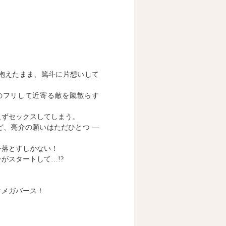
抱えたまま、篤斗に片想いして
のフリして近寄る敵を蹴散らす
えずセックスしてしまう。
ど、亮介の願いはただひとつ ―
を落とすしかない！
がスタートして…!?
オメガバース！