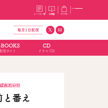
レーベル一覧
広報室
STORE
毎月1日配信
-BOOKS
CD
S
企業
配信サイト
ドラマ CD
E
会社概要
報室
採用情報
アクセス
オーバーラップホールディングス
ベルス
コミックガルド
お問い合わせはこちら
ばれたい!!
前と番え
コミックエッセイ