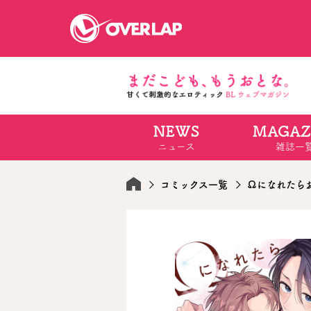
NEWS
MAGAZ
コミック
ライトノベ
ニュース
雑誌一
コミックガルド
文庫
コミッククリエ
ノベルス
LiQulle
ノベルスf
ラブパルフェ
ロサージュノベル
コミックス一覧
Ωになれたら
オーバーラップ文庫
オーバ
コミッククリエ