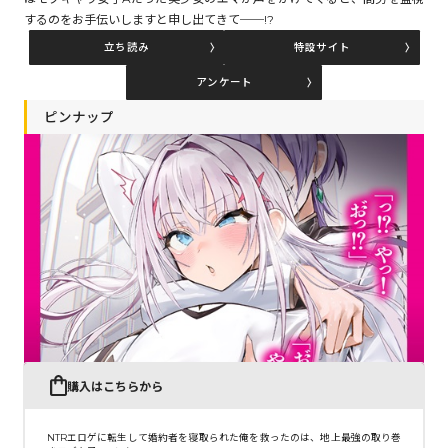
するのをお手伝いしますと申し出てきて──!?
立ち読み
特設サイト
コミックエッセイ
アンケート
閉じる
ピンナップ
購入はこちらから
NTRエロゲに転生して婚約者を寝取られた俺を救ったのは、地上最強の取り巻