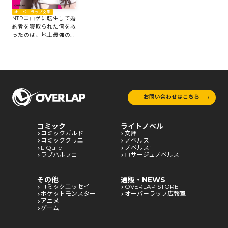
オーバーラップ文庫
NTRエロゲに転生して婚
約者を寝取られた俺を救
ったのは、地上最強の取
り巻きモブ女子Aでした 1
お問い合わせはこちら
コミック
ライトノベル
コミックガルド
文庫
コミッククリエ
ノベルス
LiQulle
ノベルスf
ラブパルフェ
ロサージュノベルス
その他
通販・NEWS
コミックエッセイ
OVERLAP STORE
ポケットモンスター
オーバーラップ広報室
アニメ
ゲーム