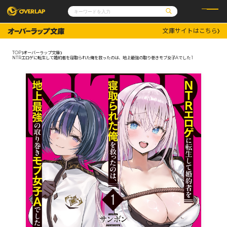
文庫サイトはこちら
コミック
ライトノベル
コミックガルド
文庫
TOP
オーバーラップ文庫
コミッククリエ
ノベルス
NTRエロゲに転生して婚約者を寝取られた俺を救ったのは、地上最強の取り巻きモブ女子Aでした 1
LiQulle
ノベルスf
ラブパルフェ
ロサージュノベルス
その他
通販・NEWS
コミックエッセイ
OVERLAP STORE
ポケットモンスター
オーバーラップ広報室
アニメ
ゲーム
企業
会社概要
オーバーラップ文庫
採用情報
アクセス
オーバーラップホールディングス
お問い合わせはこちら
オーバーラップノベルス
オーバーラップノベルスf