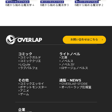
オーバーラップノベルス
オーバーラップノベルス
オーバーラップノベルス
8歳から始める魔法学 4
8歳から始める魔法学 3
8歳から始める魔法学 2
8
お問い合わせはこちら
コミック
ライトノベル
コミックガルド
文庫
コミッククリエ
ノベルス
LiQulle
ノベルスf
ラブパルフェ
ロサージュノベルス
その他
通販・NEWS
コミックエッセイ
OVERLAP STORE
ポケットモンスター
オーバーラップ広報室
アニメ
ゲーム
企業