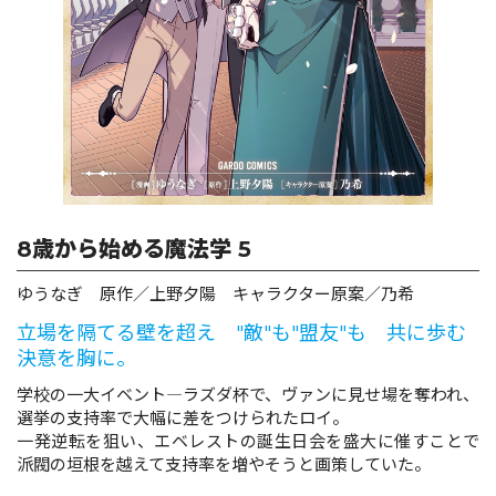
ロサージュノベルス
コミックガルド
8歳から始める魔法学 5
コミッククリエ
ゆうなぎ 原作／上野夕陽 キャラクター原案／乃希
立場を隔てる壁を超え "敵"も"盟友"も 共に歩む
決意を胸に。
リキューレ
学校の一大イベント―ラズダ杯で、ヴァンに見せ場を奪われ、
選挙の支持率で大幅に差をつけられたロイ。
一発逆転を狙い、エベレストの誕生日会を盛大に催すことで
派閥の垣根を越えて支持率を増やそうと画策していた。
コミックパルフェ