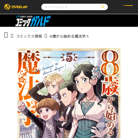
コミック
ライトノベル
コミックガルド
文庫
コミッククリエ
ノベルス
コミックス情報
8歳から始める魔法学 5
LiQulle
ノベルスf
ラブパルフェ
ロサージュノベルス
その他
通販・NEWS
コミックエッセイ
OVERLAP STORE
ポケットモンスター
オーバーラップ広報室
アニメ
ゲーム
企業
会社概要
オーバーラップ文庫
採用情報
アクセス
オーバーラップホールディングス
お問い合わせはこちら
オーバーラップノベルス
オーバーラップノベルスf