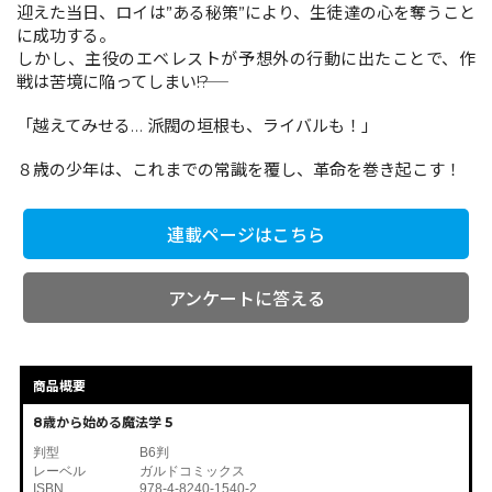
迎えた当日、ロイは”ある秘策”により、生徒達の心を奪うこと
に成功する。
しかし、主役のエベレストが予想外の行動に出たことで、作
コミックエッセイ
戦は苦境に陥ってしまい――!?
閉じる
「越えてみせる… 派閥の垣根も、ライバルも！」
８歳の少年は、これまでの常識を覆し、革命を巻き起こす！
連載ページはこちら
アンケートに答える
商品概要
8歳から始める魔法学 5
判型
B6判
レーベル
ガルドコミックス
ISBN
978-4-8240-1540-2