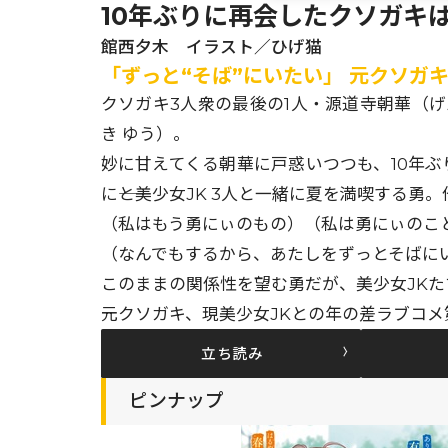
10年ぶりに再会したクソガキは
館西夕木 イラスト／ひげ猫
「ずっと“そば”にいたい」 元クソガ
クソガキ3人衆の最後の1人・源道寺朝華（
き ゆう）。
妙に甘えてくる朝華に戸惑いつつも、10年
に――と美少女JK 3人と一緒に夏を満喫する勇
（私はもう勇にぃのもの）（私は勇にぃのこ
（なんでもするから、あたしをずっとそばに
このままの関係性を望む勇だが、美少女JK
元クソガキ、現美少女JKとの年の差ラブコメ
立ち読み
ピンナップ