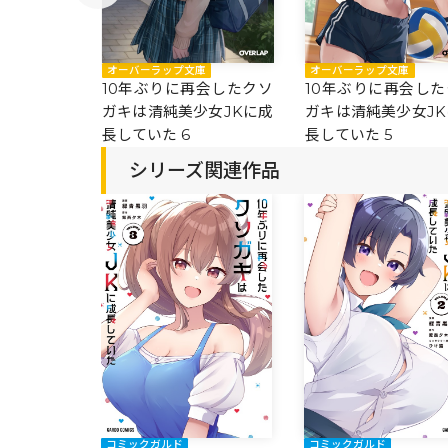
庫
オーバーラップ文庫
オーバーラップ文庫
会したクソ
10年ぶりに再会したクソ
10年ぶりに再会した
女JKに成
ガキは清純美少女JKに成
ガキは清純美少女JK
長していた 6
長していた 5
シリーズ関連作品
コミックガルド
コミックガルド