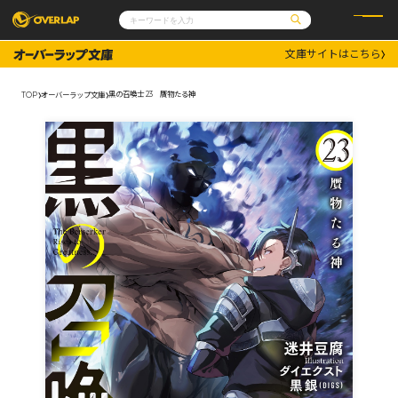
文庫サイトはこちら
コミック
ライトノベル
コミックガルド
文庫
黒の召喚士 23 贋物たる神
TOP
オーバーラップ文庫
コミッククリエ
ノベルス
LiQulle
ノベルスf
ラブパルフェ
ロサージュノベルス
その他
通販・NEWS
コミックエッセイ
OVERLAP STORE
ポケットモンスター
オーバーラップ広報室
アニメ
ゲーム
企業
会社概要
オーバーラップ文庫
採用情報
アクセス
オーバーラップホールディングス
お問い合わせはこちら
オーバーラップノベルス
オーバーラップノベルスf