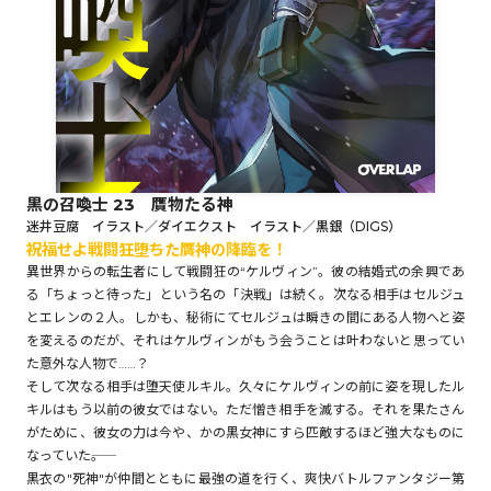
ロサージュノベルス
コミックガルド
黒の召喚士 23 贋物たる神
迷井豆腐 イラスト／ダイエクスト イラスト／黒銀（DIGS）
祝福せよ戦闘狂――堕ちた贋神の降臨を！
コミッククリエ
異世界からの転生者にして戦闘狂の“ケルヴィン”。彼の結婚式の余興であ
る「ちょっと待った」という名の「決戦」は続く。次なる相手はセルジュ
とエレンの２人。しかも、秘術にてセルジュは瞬きの間にある人物へと姿
を変えるのだが、それはケルヴィンがもう会うことは叶わないと思ってい
リキューレ
た意外な人物で……？
そして次なる相手は堕天使ルキル。久々にケルヴィンの前に姿を現したル
キルはもう以前の彼女ではない。ただ憎き相手を滅する。それを果たさん
がために、彼女の力は今や、かの黒女神にすら匹敵するほど強大なものに
なっていた――。
コミックパルフェ
黒衣の"死神"が仲間とともに最強の道を行く、爽快バトルファンタジー第