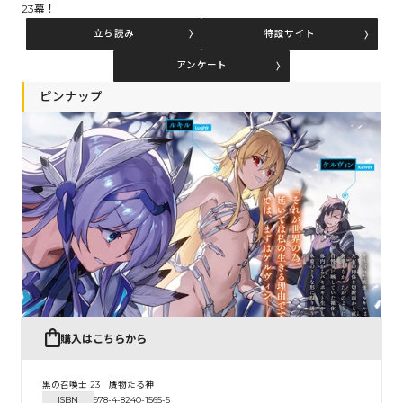
23幕！
立ち読み
特設サイト
コミックエッセイ
アンケート
閉じる
ピンナップ
購入はこちらから
黒の召喚士 23 贋物たる神
ISBN
978-4-8240-1565-5