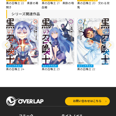
たる
黒の召喚士 22 黒宴の幕
黒の召喚士 21 黒鉄の吸
黒の召喚士 20 交わる双
黒
開き
血姫
鬼
シリーズ関連作品
コミックガルド
コミックガルド
コミックガルド
コ
黒の召喚士 24
黒の召喚士 23
黒の召喚士 22
黒
お問い合わせはこちら
コミック
ライトノベル