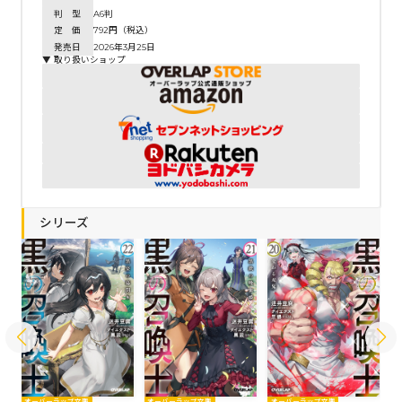
判 型
A6判
定 価
792円（税込）
発売日
2026年3月25日
▼ 取り扱いショップ
シリーズ
オーバーラップ文庫
オーバーラップ文庫
オーバーラップ文庫
オ