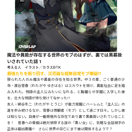
ロサージュノベルス
コミックガルド
魔法や異能が存在する世界のモブのはずが、裏では黒幕扱
いされていた話 1
コミッククリエ
考える人 イラスト／カラスBTK
最強たちを振り回す、災厄級な超無自覚モブ爆誕!?
限られた人のみ魔法や異能の存在を知る世界。中３の夏、ごく普通の少
年・渡谷雪春（わたがや ゆきはる）はスカウトを受け、異能社会に足を踏
み入れた。物語の主人公みたいになれる、と胸躍らせ学園に入学した彼
リキューレ
を、壮大な物語が待ち受けて――なかった!?
友人・綿谷冬二（わたがや とうじ）が能力覚醒にハーレムと「主人公」の
道を歩み続けるなか、雪春は傍観者（モブ）として過ごす日々。しかし彼
は知らない。自身が一番規格外な存在であり裏で黒幕扱いされていること
を！ 雪春への脅威は絶対排除する謎の「黒い女」に、気軽な会話相手の
コミックパルフェ
正体は最凶悪魔!? さらに世界の存亡にまで彼は関係するようで？