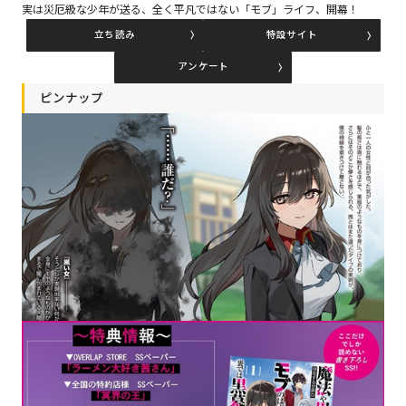
実は災厄級な少年が送る、全く平凡ではない「モブ」ライフ、開幕！
立ち読み
特設サイト
コミックエッセイ
アンケート
閉じる
ピンナップ