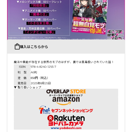
購入はこちらから
魔法や異能が存在する世界のモブのはずが、裏では黒幕扱いされていた話 1
ISBN
978-4-8240-1293-7
判 型
A6判
定 価
858円（税込）
発売日
2025年8月25日
▼ 取り扱いショップ