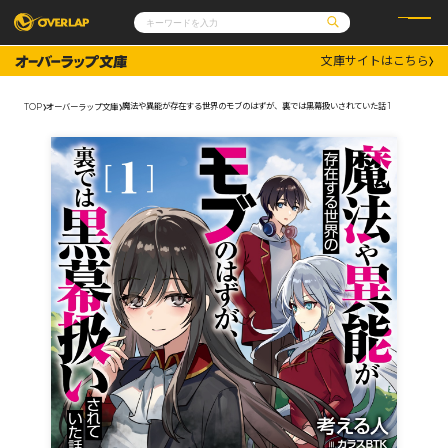
文庫サイトはこちら
コミック
ライトノベル
コミックガルド
文庫
魔法や異能が存在する世界のモブのはずが、裏では黒幕扱いされていた話 1
TOP
オーバーラップ文庫
コミッククリエ
ノベルス
LiQulle
ノベルスf
ラブパルフェ
ロサージュノベルス
その他
通販・NEWS
コミックエッセイ
OVERLAP STORE
ポケットモンスター
オーバーラップ広報室
アニメ
ゲーム
企業
会社概要
オーバーラップ文庫
採用情報
アクセス
オーバーラップホールディングス
お問い合わせはこちら
オーバーラップノベルス
オーバーラップノベルスf