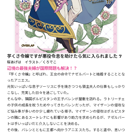
ロサージュノベルス
コミックガルド
芋くさ令嬢ですが悪役令息を助けたら気に入られました 7
桜あげは イラスト／くろでこ
コミッククリエ
辺境の最強夫婦が国際問題も解決！？
『芋くさ令嬢』と呼ばれ、王女の命令でナゼルバートと結婚することとな
ったアニエス。
元気いっぱいな息子ソーリスに手を焼きつつも領主夫人の仕事もしっかり
こなし、充実した日々を過ごしていた。
リキューレ
そんな中、隣国ポルピスタンの王子バレンが屋敷を訪れる。ラトリーチェ
の子供の成長を祝うためやってきたバレンだったが、マイザーンの侵攻な
ど悩み事が多いのか少し疲れている様子。マイザーンの侵攻はポルピスタ
ンの隣にあるスートレナにも影響があり助力を求められるが、ナゼルバー
コミックパルフェ
トは手いっぱいだと介入しないことを決める。
その後、バレンとともに王都へ向かうアニエスたち。すると道中、思いつ