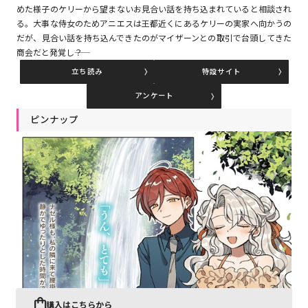
めた様子のケリーから望まないお見合い話を持ち込まれていると相談され
る。大事な侍女のためアニエスは王都近くにあるケリーの実家へ向かうの
だが、見合い話を持ち込んできたのがマイザーンとの取引で台頭してきた
コミックエッセイ
商会だと発覚し――？
閉じる
立ち読み
特設サイト
アンケート
ピンナップ
購入はこちらから