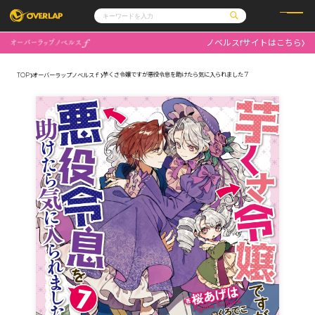
ノベルスfサイトはこちら
コミック
ライトノベル
コミックガルド
文庫
芋くさ令嬢ですが悪役令息を助けたら気に入られました 7
TOP
オーバーラップノベルスｆ
コミッククリエ
ノベルス
LiQulle
ノベルスf
ラブパルフェ
ロサージュノベルス
その他
通販・NEWS
コミックエッセイ
OVERLAP STORE
ポケットモンスター
オーバーラップ広報室
アニメ
ゲーム
企業
会社概要
オーバーラップ文庫
採用情報
アクセス
オーバーラップホールディングス
お問い合わせはこちら
オーバーラップノベルス
オーバーラップノベルスf