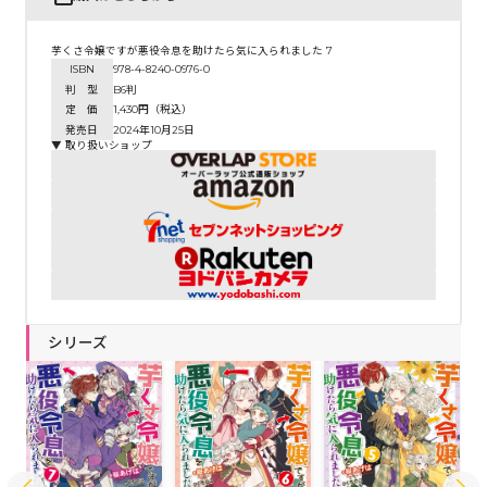
芋くさ令嬢ですが悪役令息を助けたら気に入られました 7
ISBN
978-4-8240-0976-0
判 型
B6判
定 価
1,430円（税込）
発売日
2024年10月25日
▼ 取り扱いショップ
シリーズ