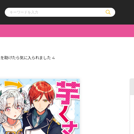
ル
その他
通販・NEW
を助けたら気に入られました 4
コミックエッセイ
OVERLAP STOR
ポケットモンスター
オーバーラップ広
アニメ
ス
ゲーム
ーラップノベルス
オーバーラップノベルスf
ロサージュノ
リキューレ
コミックパルフェ