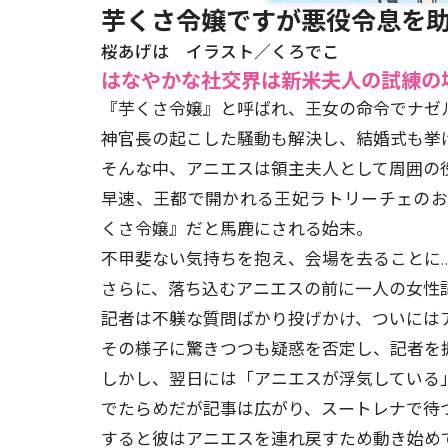
芋くさ令嬢ですが悪役令息を助
桜あげは イラスト／くろでこ
はなやかな社交界は新米夫人の試練の場
『芋くさ令嬢』と呼ばれ、王女の命令でナゼ
神官長の起こした騒動も解決し、結婚式も挙
そんな中、アニエスは領主夫人として周囲の
早速、王都で開かれる王妃ラトリーチェの
くさ令嬢』だと馬鹿にされる始末。
不甲斐ない気持ちを抱え、会場を去ることに…
さらに、落ち込むアニエスの前に一人の女性
記者は不躾な質問ばかり投げかけ、ついには
その様子に驚きつつも疑惑を否定し、記者を
しかし、翌日には「アニエスが浮気している
でたらめだが記事は広がり、スートレナで待
すると彼はアニエスを連れ戻すため動き始めて―