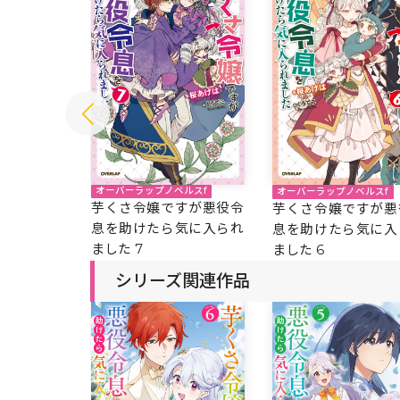
オーバーラップノベルスf
ルスf
オーバーラップノベルスf
芋くさ令嬢ですが悪役令
すが悪役令
芋くさ令嬢ですが悪
息を助けたら気に入られ
気に入られ
息を助けたら気に入
ました 7
ました 6
シリーズ関連作品