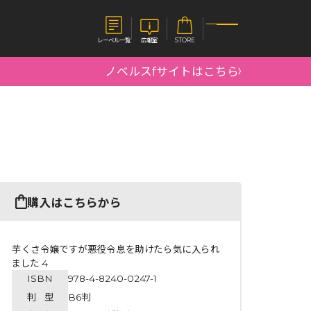
レーベル一覧
広報室
STORE
ノベルスfサイトはこちら
S
企業
E
会社概要
報室
採用情報
アクセス
オーバーラップホールディングス
ベルス
コミックガルド
購入はこちらから
お問い合わせはこちら
芋くさ令嬢ですが悪役令息を助けたら気に入られ
ました 4
ISBN
978-4-8240-0247-1
コミックエッセイ
判 型
B6判