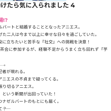
けたら気に入られました 4
!?
ルバートと結婚することとなったアニエス。
げた二人は今まで以上に幸せな日々を過ごしていた。
役に立ちたいと苦手な『社交』への挑戦を決意！
お茶会に参加するが、経験不足からうまく立ち回れず『芋
…。
記者が現れる。
アニエスの不貞まで疑ってくる。
振り切るアニエス。
」という新聞が出回っていた！
つナゼルバートのもとにも届く。
―？