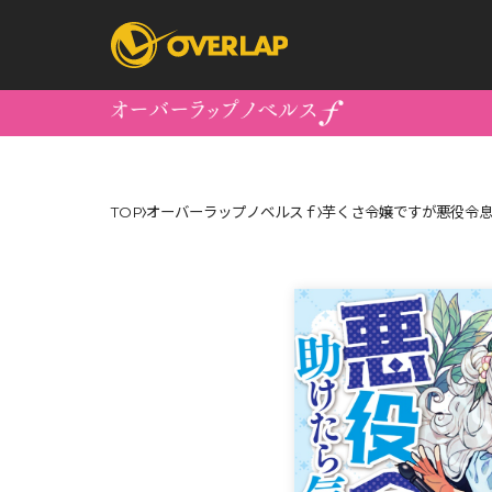
コミック
ライトノベ
TOP
オーバーラップノベルスｆ
芋くさ令嬢ですが悪役令息
コミックガルド
文庫
コミッククリエ
ノベルス
LiQulle
ノベルスf
ラブパルフェ
ロサージュノベル
オーバーラップ文庫
オーバ
コミッククリエ