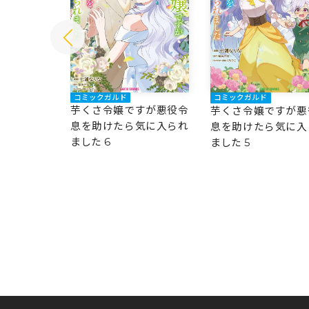
コミックガルド
コミックガルド
すが悪役令
芋くさ令嬢ですが悪役令
芋くさ令嬢ですが悪
気に入られ
息を助けたら気に入られ
息を助けたら気に入
ました 6
ました 5