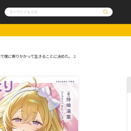
ル
その他
通販・NEW
で僕に寄りかかって生きることに決めた。 2
コミックエッセイ
OVERLAP STOR
ポケットモンスター
オーバーラップ広
アニメ
ス
ゲーム
ーラップノベルス
オーバーラップノベルスf
ロサージュノ
リキューレ
コミックパルフェ