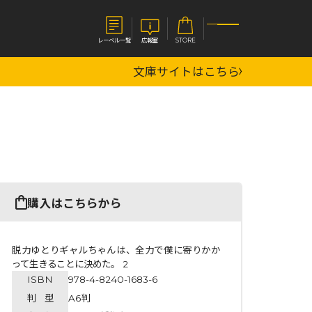
レーベル一覧
広報室
STORE
文庫サイトはこちら
S
企業
E
会社概要
報室
採用情報
アクセス
オーバーラップホールディングス
ベルス
コミックガルド
購入はこちらから
お問い合わせはこちら
脱力ゆとりギャルちゃんは、全力で僕に寄りかか
って生きることに決めた。 2
ISBN
978-4-8240-1683-6
コミックエッセイ
判 型
A6判