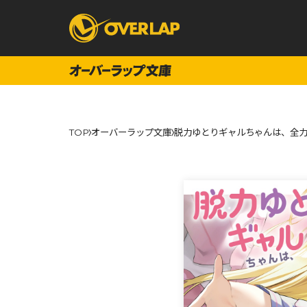
コミック
ライトノベ
TOP
オーバーラップ文庫
脱力ゆとりギャルちゃんは、全力
コミックガルド
文庫
コミッククリエ
ノベルス
LiQulle
ノベルスf
ラブパルフェ
ロサージュノベル
オーバーラップ文庫
オーバ
コミッククリエ