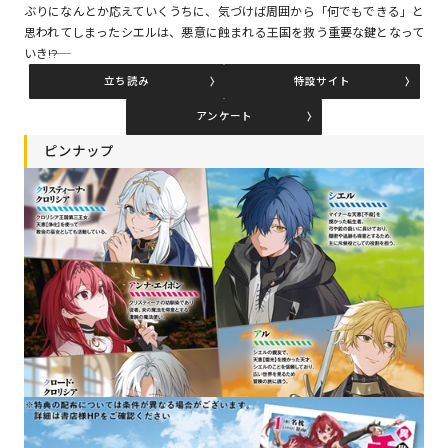
ぶりになんとか応えていくうちに、気づけば周囲から「何でもできる」と
思われてしまったシエルは、悪意に蝕まれる王国を救う重要な鍵となって
いき――!?
コミックエッセイ
立ち読み
特設サイト
閉じる
アンケート
ピンナップ