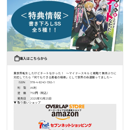
購入はこちらから
異世界転生したけどチートなかった 1 ～マイナースキルと戦略で無茶ぶりに
対応してたら「何でもできる勇者の相棒」として世界の命運握ってました～
ISBN
978-4-8240-1365-1
判 型
A6判
定 価
792円（税込）
発売日
2025年10月25日
▼ 取り扱いショップ