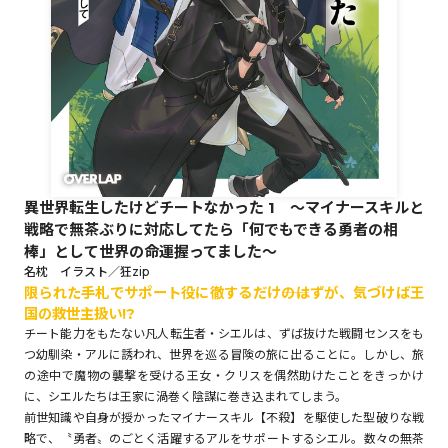
ロサージュノベルス
コミックガルド
異世界転生したけどチートなかった 1 ～マイナースキルと
戦略で無茶ぶりに対応してたら「何でもできる勇者の相
コミッククリエ
棒」として世界の命運握ってました～
名枕 イラスト／狂zip
限られた手札でサポート役に徹するだけ――のはずが、気づけば王
国の救世主扱い!?
リキューレ
チート能力をもたない凡人転生者・シエルは、ずば抜けた戦闘センスをも
つ幼馴染・アルに誘われ、世界を巡る冒険の旅に出ることに。しかし、旅
の途中で魔物の襲撃を受ける王女・クリスを偶然助けたことをきっかけ
に、シエルたちは王家に渦巻く陰謀に巻き込まれてしまう。
コミックパルフェ
前世知識や自身が授かったマイナースキル【不殺】を駆使した型破りな戦
略で、〝勇者〟のごとく活躍するアルをサポートするシエル。数々の無茶