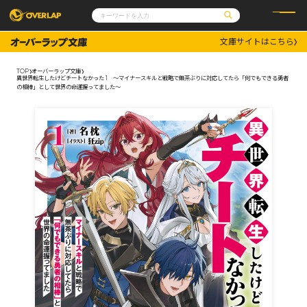
文庫サイトはこちら
コミック
ライトノベル
コミックガルド
文庫
TOP
オーバーラップ文庫
コミッククリエ
ノベルス
異世界転生したけどチートなかった 1 ～マイナースキルと戦略で無茶ぶりに対応してたら「何でもできる勇者
LiQulle
ノベルスf
の相棒」として世界の命運握ってました～
ラブパルフェ
ロサージュノベルス
その他
通販・NEWS
コミックエッセイ
OVERLAP STORE
ポケットモンスター
オーバーラップ広報室
アニメ
ゲーム
企業
会社概要
オーバーラップ文庫
採用情報
アクセス
オーバーラップホールディングス
お問い合わせはこちら
オーバーラップノベルス
オーバーラップノベルスf