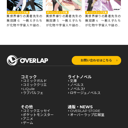
オーバーラップ文庫
オーバーラップ文庫
オーバーラップ文庫
オ
の
異世界帰りの勇者先生の
異世界帰りの勇者先生の
異世界帰りの勇者先生の
異
たち
無双譚 6 ～教え子たち
無双譚 5 ～教え子たち
無双譚 4 ～教え子たち
無
組
が化物や宇宙人や謎の組
が化物や宇宙人や謎の組
が化物や宇宙人や謎の組
が
織と戦ってる件～
織と戦ってる件～
織と戦ってる件～
織
お問い合わせはこちら
コミック
ライトノベル
コミックガルド
文庫
コミッククリエ
ノベルス
LiQulle
ノベルスf
ラブパルフェ
ロサージュノベルス
その他
通販・NEWS
コミックエッセイ
OVERLAP STORE
ポケットモンスター
オーバーラップ広報室
アニメ
ゲーム