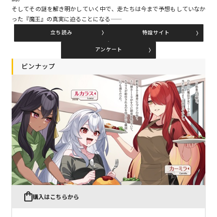
そしてその謎を解き明かしていく中で、走たちは今まで予想もしていなか
った『魔王』の真実に迫ることになる――
コミックエッセイ
立ち読み
特設サイト
閉じる
アンケート
ピンナップ
購入はこちらから