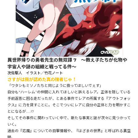
ロサージュノベルス
コミックガルド
異世界帰りの勇者先生の無双譚 7 ～教え子たちが化物や
宇宙人や謎の組織と戦ってる件～
コミッククリエ
次佐駆人 イラスト／竹花ノート
さすがは我が認めた真の強者じゃ！
「ワタシもミソノたちと同じように扱ってほしいでぇす」
自分も“ハーレム”の仲間に入れてほしいと訴えるレア。正体を隠している
手前返答に困る走だったが、とある事件でレアの所属する『アウトフォッ
リキューレ
クス』に力を貸すことに。そこでついにレアに自分の正体と力を明かすこ
とになるが……!?
そしてその事件に関わっていく中で、新たな事実と謎が次々に見つかって
いく。
コミックパルフェ
過去の『応魔』についての目撃情報や、『はざまの世界』と呼ばれる異空
間。