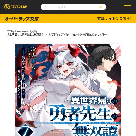
文庫サイトはこちら
コミック
ライトノベル
コミックガルド
文庫
TOP
オーバーラップ文庫
コミッククリエ
ノベルス
異世界帰りの勇者先生の無双譚 7 ～教え子たちが化物や宇宙人や謎の組織と戦ってる件～
LiQulle
ノベルスf
ラブパルフェ
ロサージュノベルス
その他
通販・NEWS
コミックエッセイ
OVERLAP STORE
ポケットモンスター
オーバーラップ広報室
アニメ
ゲーム
企業
会社概要
オーバーラップ文庫
採用情報
アクセス
オーバーラップホールディングス
お問い合わせはこちら
オーバーラップノベルス
オーバーラップノベルスf