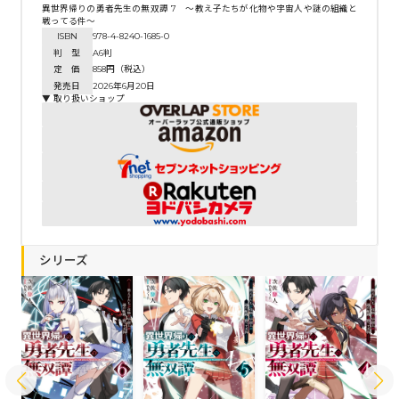
異世界帰りの勇者先生の無双譚 7 ～教え子たちが化物や宇宙人や謎の組織と
戦ってる件～
ISBN
978-4-8240-1685-0
判 型
A6判
定 価
858円（税込）
発売日
2026年6月20日
▼ 取り扱いショップ
シリーズ