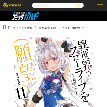
コミック
ライトノベル
コミックガルド
文庫
コミッククリエ
ノベルス
コミックス情報
異世界でスローライフを（願望） 11
LiQulle
ノベルスf
ラブパルフェ
ロサージュノベルス
その他
通販・NEWS
コミックエッセイ
OVERLAP STORE
ポケットモンスター
オーバーラップ広報室
アニメ
ゲーム
企業
会社概要
オーバーラップ文庫
採用情報
アクセス
オーバーラップホールディングス
お問い合わせはこちら
オーバーラップノベルス
オーバーラップノベルスf