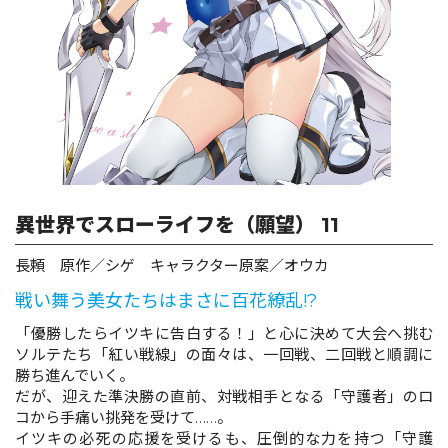
ロサージュノベルス
コミックガルド
異世界でスローライフを（願望） 11
コミッククリエ
長頼 原作／シゲ キャラクター原案／オウカ
戦い舞う美女たちはまさに百花繚乱!?
リキューレ
「優勝したらイツキに告白する！」と心に決めて大会へ挑む
ソルテたち「紅い戦線」の面々は、一回戦、二回戦と順調に
勝ち進んでいく。
だが、迎えた準決勝の直前、対戦相手となる「守護者」のロ
コから手痛い挑発を受けて……。
コミックパルフェ
イツキの必死の応援を受けるも、圧倒的な力を持つ「守護