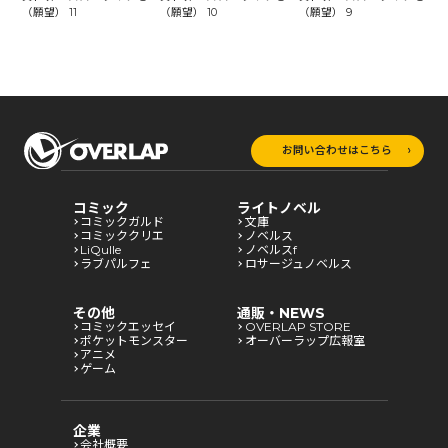
（願望） 11
（願望） 10
（願望） 9
（
お問い合わせはこちら
コミック
ライトノベル
コミックガルド
文庫
コミッククリエ
ノベルス
LiQulle
ノベルスf
ラブパルフェ
ロサージュノベルス
その他
通販・NEWS
コミックエッセイ
OVERLAP STORE
ポケットモンスター
オーバーラップ広報室
アニメ
ゲーム
企業
会社概要