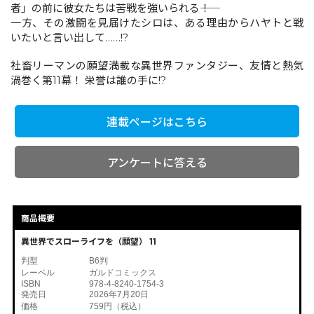
者」の前に彼女たちは苦戦を強いられる――！
一方、その激闘を見届けたシロは、ある理由からハヤトと戦
いたいと言い出して……!?
コミックエッセイ
社畜リーマンの願望満載な異世界ファンタジー、友情と熱気
閉じる
渦巻く第11幕！ 栄誉は誰の手に!?
連載ページはこちら
アンケートに答える
商品概要
異世界でスローライフを（願望） 11
判型
B6判
レーベル
ガルドコミックス
ISBN
978-4-8240-1754-3
発売日
2026年7月20日
価格
759円（税込）