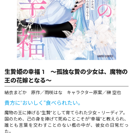
ロサージュノベルス
コミックガルド
コミッククリエ
生贄姫の幸福 1 ～孤独な贄の少女は、魔物の
王の花嫁となる～
結衣まどか 原作／雨咲はな キャラクター原案／榊 空也
リキューレ
貴方に“おいしく”食べられたい。
魔物の王に捧げる“生贄”として育てられた少女・リーディア。
国のため、己の身を捧げて死ぬことこそが“幸福”と教えられ、
コミックパルフェ
誰とも言葉を交わすことのない檻の中が、彼女の日常だっ
た。