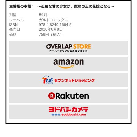
生贄姫の幸福 1 ～孤独な贄の少女は、魔物の王の花嫁となる～
判型
B6判
レーベル
ガルドコミックス
ISBN
978-4-8240-1664-5
発売日
2026年6月8日
価格
759円（税込）