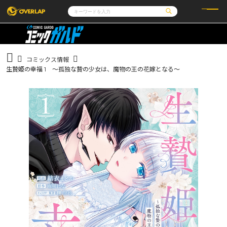
コミック
ライトノベル
コミックガルド
文庫
コミッククリエ
ノベルス
コミックス情報
LiQulle
ノベルスf
ラブパルフェ
ロサージュノベルス
生贄姫の幸福 1 ～孤独な贄の少女は、魔物の王の花嫁となる～
その他
通販・NEWS
コミックエッセイ
OVERLAP STORE
ポケットモンスター
オーバーラップ広報室
アニメ
ゲーム
企業
会社概要
オーバーラップ文庫
採用情報
アクセス
オーバーラップホールディングス
お問い合わせはこちら
オーバーラップノベルス
オーバーラップノベルスf