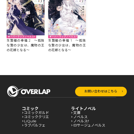
オーバーラップノベルスf
オーバーラップノベルスf
生贄姫の幸福 2 ～孤独
生贄姫の幸福 1 ～孤独
な贄の少女は、魔物の王
な贄の少女は、魔物の王
の花嫁となる～
の花嫁となる～
お問い合わせはこちら
コミック
ライトノベル
コミックガルド
文庫
コミッククリエ
ノベルス
LiQulle
ノベルスf
ラブパルフェ
ロサージュノベルス