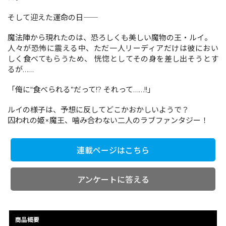
そして迎えた運命の日――
コミックエッセイ
魔法陣から現れたのは、恐ろしくも美しい魔物の王・ルイ。
人々が恐怖に震える中、ただ一人リーディアだけは彼におい
閉じる
しく食べてもらうため、 恍惚としてその身を差し出そうとす
るが……
「俺に“食べられる”だって!? それって……!!」
ルイの様子は、予想に反してどこかおかしいようで？
囚われの姫×魔王、噛み合わない二人のラブファンタジー！
連載ページはこちら
アンケートに答える
商品概要