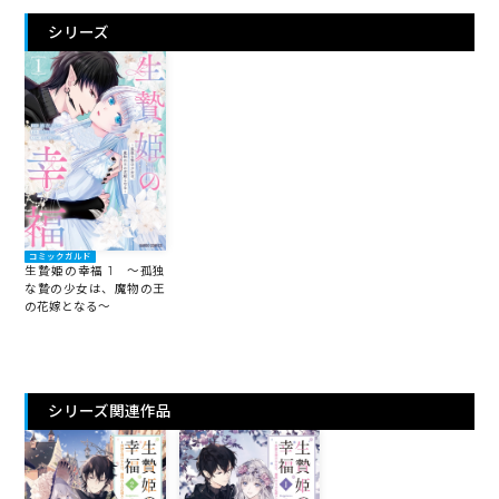
シリーズ
コミックガルド
生贄姫の幸福 1 ～孤独
な贄の少女は、魔物の王
の花嫁となる～
シリーズ関連作品