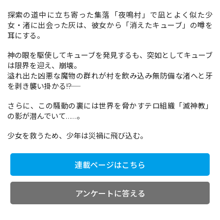
探索の道中に立ち寄った集落「夜鳴村」で凪とよく似た少
女・渚に出会った灰は、彼女から「消えたキューブ」の噂を
コミックエッセイ
耳にする。
閉じる
神の眼を駆使してキューブを発見するも、突如としてキューブ
は限界を迎え、崩壊。
溢れ出た凶悪な魔物の群れが村を飲み込み無防備な渚へと牙
を剥き襲い掛かる――!?
さらに、この騒動の裏には世界を脅かすテロ組織「滅神教」
の影が潜んでいて……。
少女を救うため、少年は災禍に飛び込む。
連載ページはこちら
アンケートに答える