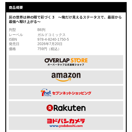
商品概要
灰の世界は神の眼で彩づく 3 ～俺だけ見えるステータスで、最弱から
最強へ駆け上がる～
判型
B6判
レーベル
ガルドコミックス
ISBN
978-4-8240-1750-5
発売日
2026年7月20日
価格
759円（税込）