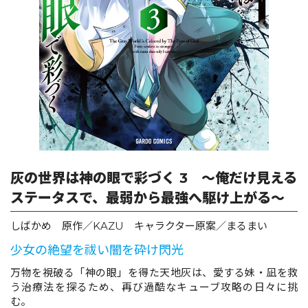
ロサージュノベルス
コミックガルド
コミッククリエ
灰の世界は神の眼で彩づく 3 ～俺だけ見える
ステータスで、最弱から最強へ駆け上がる～
リキューレ
しばかめ 原作／KAZU キャラクター原案／まるまい
少女の絶望を祓い闇を砕け閃光
万物を視破る「神の眼」を得た天地灰は、愛する妹・凪を救
う治療法を探るため、再び過酷なキューブ攻略の日々に挑
コミックパルフェ
む。