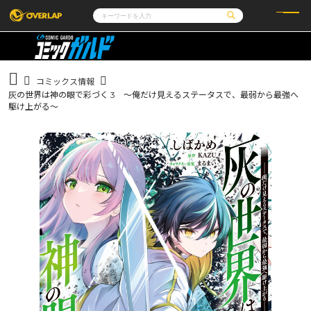
コミック
ライトノベル
コミックガルド
文庫
コミッククリエ
ノベルス
コミックス情報
LiQulle
ノベルスf
ラブパルフェ
ロサージュノベルス
灰の世界は神の眼で彩づく 3 ～俺だけ見えるステータスで、最弱から最強へ
その他
通販・NEWS
コミックエッセイ
OVERLAP STORE
駆け上がる～
ポケットモンスター
オーバーラップ広報室
アニメ
ゲーム
企業
会社概要
オーバーラップ文庫
採用情報
アクセス
オーバーラップホールディングス
お問い合わせはこちら
オーバーラップノベルス
オーバーラップノベルスf