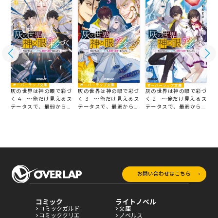
オーバーラップ文庫
オーバーラップ文庫
オーバーラップ文庫
づ
灰の世界は神の眼で彩づ
灰の世界は神の眼で彩づ
灰の世界は神の眼で彩づ
ス
く 4 ～俺だけ見えるス
く 3 ～俺だけ見えるス
く
く 2 ～俺だけ見えるス
最
テータスで、最弱から最
テータスで、最弱から最
テータスで、最弱から最
強へ駆け上がる～
強へ駆け上がる～
強
強へ駆け上がる～
お問い合わせはこちら
コミック
ライトノベル
コミックガルド
文庫
コミッククリエ
ノベルス