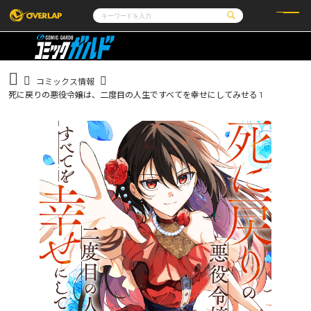
コミック
ライトノベル
コミックガルド
文庫
コミッククリエ
ノベルス
コミックス情報
LiQulle
ノベルスf
ラブパルフェ
ロサージュノベルス
死に戻りの悪役令嬢は、二度目の人生ですべてを幸せにしてみせる 1
その他
通販・NEWS
コミックエッセイ
OVERLAP STORE
ポケットモンスター
オーバーラップ広報室
アニメ
ゲーム
企業
会社概要
オーバーラップ文庫
採用情報
アクセス
オーバーラップホールディングス
お問い合わせはこちら
オーバーラップノベルス
オーバーラップノベルスf