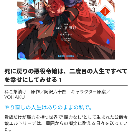
ロサージュノベルス
コミックガルド
コミッククリエ
死に戻りの悪役令嬢は、二度目の人生ですべて
を幸せにしてみせる 1
ねこ茶漬け 原作／岡沢六十四 キャラクター原案／
リキューレ
YOHAKU
やり直しの人生はありのままの私で。
貴族だけが魔力を持つ世界で"魔力なし"として生まれた公爵令
嬢エルトリーデは、周囲からの嘲笑に耐える日々を送ってい
コミックパルフェ
た。