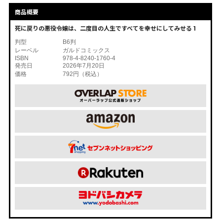
商品概要
死に戻りの悪役令嬢は、二度目の人生ですべてを幸せにしてみせる 1
判型
B6判
レーベル
ガルドコミックス
ISBN
978-4-8240-1760-4
発売日
2026年7月20日
価格
792円（税込）