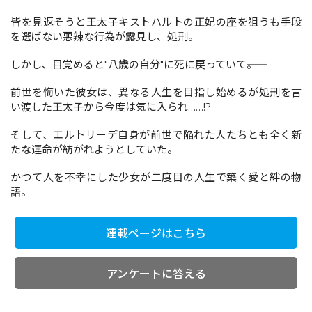
皆を見返そうと王太子キストハルトの正妃の座を狙うも手段
を選ばない悪辣な行為が露見し、処刑。
コミックエッセイ
しかし、目覚めると"八歳の自分"に死に戻っていて――。
閉じる
前世を悔いた彼女は、異なる人生を目指し始めるが処刑を言
い渡した王太子から今度は気に入られ……!?
そして、エルトリーデ自身が前世で陥れた人たちとも全く新
たな運命が紡がれようとしていた。
かつて人を不幸にした少女が二度目の人生で築く愛と絆の物
語。
連載ページはこちら
アンケートに答える