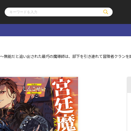
ル
その他
通販・NEW
 ～無能だと追い出された最巧の魔導師は、部下を引き連れて冒険者クランを
コミックエッセイ
OVERLAP STOR
ポケットモンスター
オーバーラップ広
アニメ
ス
ゲーム
ーラップノベルス
オーバーラップノベルスf
ロサージュノ
リキューレ
コミックパルフェ