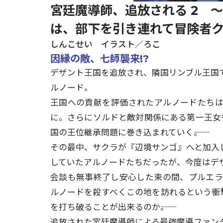
宮廷魔導師、追放される 2 
は、部下を引き連れて冒険者
しんこせい イラスト／ろこ
因縁の敵、七師襲来!?
デザント王国を追放され、隣国リンブル王国
ルノード。
王国への貢献を評価されたアルノードたち
に。さらにソルドと敵対関係にある第一王女
国の王位継承問題に巻き込まれていく――。
その最中、サクラが『辺境サンゴ』へと加入
していたアルノードたちだったが、今度はデ
会談も無事終了し安心した束の間、プルエ
ルノードを殺すべくこの地を訪れるという衝撃
を打ち破ることが出来るのか――。
追放された宮廷魔導師による最強魔導ファン