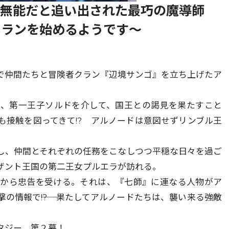
～無能だと追い出された最巧の魔導師
クランを始めるようです～
で仲間たちと冒険者クラン『辺境サンゴ』を立ち上げたア
は、第一王子ソルドを介して、国王との謁見を果たすこと
も接触を図ってきて!? アルノードは意図せずリンブル王
し、仲間とそれぞれの任務をこなしつつ平穏な日々を過ご
ザント王国の第二王女プルエラが訪れる。
ラから忠告を受ける。それは、『七師』に連なる人物がア
の情報で――!? 果たしてアルノードたちは、襲い来る強敵
タジー、第２幕！