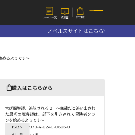
レーベル一覧
広報室
STORE
ノベルスサイトはこちら
S
企業
始めるようです～
E
会社概要
報室
採用情報
アクセス
オーバーラップホールディングス
ベルス
コミックガルド
購入はこちらから
お問い合わせはこちら
宮廷魔導師、追放される 2 ～無能だと追い出され
た最巧の魔導師は、部下を引き連れて冒険者クラ
ンを始めるようです～
コミックエッセイ
ISBN
978-4-8240-0686-8
判 型
B6判