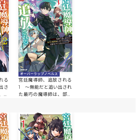
オーバーラップノベルス
れる
宮廷魔導師、追放される
出さ
1 ～無能だと追い出され
、部
た最巧の魔導師は、部下
者ク
を引き連れて冒険者クラ
す～
ンを始めるようです～