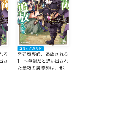
コミックガルド
れる
宮廷魔導師、追放される
出さ
1 ～無能だと追い出され
、部
た最巧の魔導師は、部下
者ク
を引き連れて冒険者クラ
す～
ンを始めるようです～