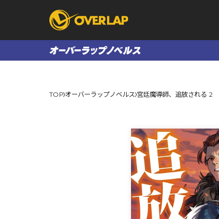
コミック
ライトノベ
TOP
オーバーラップノベルス
宮廷魔導師、追放される 2
コミックガルド
文庫
コミッククリエ
ノベルス
LiQulle
ノベルスf
ラブパルフェ
ロサージュノベル
オーバーラップ文庫
オーバ
コミッククリエ