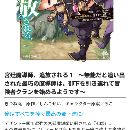
ロサージュノベルス
コミックガルド
コミッククリエ
宮廷魔導師、追放される 1 ～無能だと追い出
された最巧の魔導師は、部下を引き連れて冒
険者クランを始めるようです～
リキューレ
きつね丸 原作／しんこせい キャラクター原案／ろこ
俺はすべてを捧ぐ――最高の部下達に!!
コミックパルフェ
デザント王国で最強の宮廷魔導師に冠される『七師』。
その称号を持つアルノードは部下たちと一緒に強大な魔物が