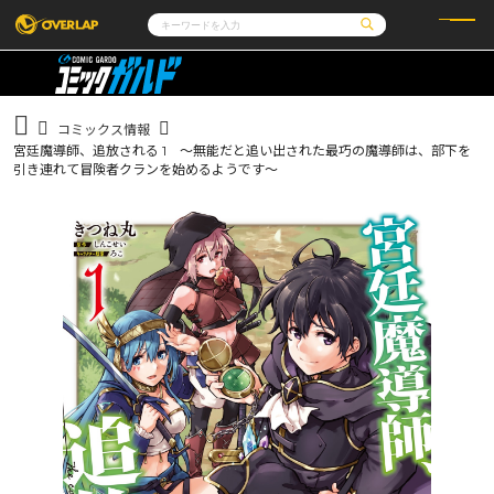
コミック
ライトノベル
コミックガルド
文庫
コミッククリエ
ノベルス
コミックス情報
LiQulle
ノベルスf
ラブパルフェ
ロサージュノベルス
宮廷魔導師、追放される 1 ～無能だと追い出された最巧の魔導師は、部下を
その他
通販・NEWS
コミックエッセイ
OVERLAP STORE
引き連れて冒険者クランを始めるようです～
ポケットモンスター
オーバーラップ広報室
アニメ
ゲーム
企業
会社概要
オーバーラップ文庫
採用情報
アクセス
オーバーラップホールディングス
お問い合わせはこちら
オーバーラップノベルス
オーバーラップノベルスf