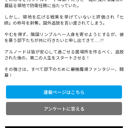
蔓延る領地で防衛任務に当たっていた。
しかし、領地を広げる戦果を挙げていないと評価され『七
コミックエッセイ
師』の称号を剥奪。国外追放を言い渡されてしまう。
閉じる
やむを得ず、隣国リンブルへ一人身を寄せようとするが、彼
を慕う部下たちが共に行きたいと申し出てきて……!?
アルノードは皆が安心して過ごせる居場所を作るべく、追放
された後の、第二の人生をスタートさせる！
その強さは、すべて部下のために――最強魔導ファンタジー、開
幕！
連載ページはこちら
アンケートに答える