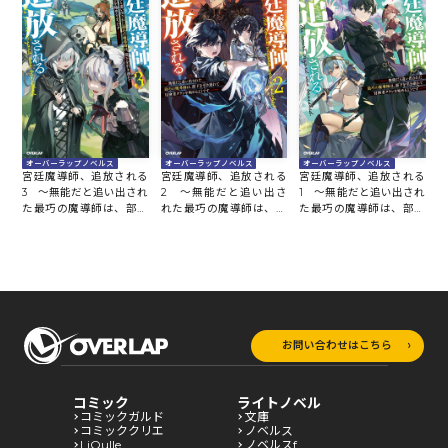
オーバーラップノベルス
オーバーラップノベルス
オーバーラップノベルス
宮廷魔導師、追放される
宮廷魔導師、追放される
宮廷魔導師、追放される
3 ～無能だと追い出され
2 ～無能だと追い出さ
1 ～無能だと追い出され
た最巧の魔導師は、部下
れた最巧の魔導師は、部
た最巧の魔導師は、部下
を引き連れて冒険者クラ
下を引き連れて冒険者ク
を引き連れて冒険者クラ
ンを始めるようです～
ランを始めるようです～
ンを始めるようです～
お問い合わせはこちら
コミック
ライトノベル
コミックガルド
文庫
コミッククリエ
ノベルス
LiQulle
ノベルスf