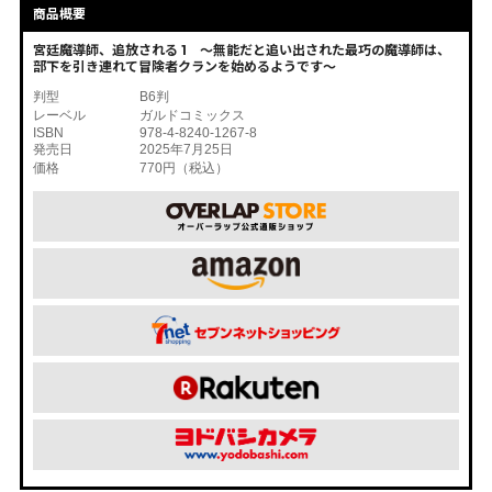
商品概要
宮廷魔導師、追放される 1 ～無能だと追い出された最巧の魔導師は、
部下を引き連れて冒険者クランを始めるようです～
判型
B6判
レーベル
ガルドコミックス
ISBN
978-4-8240-1267-8
発売日
2025年7月25日
価格
770円（税込）