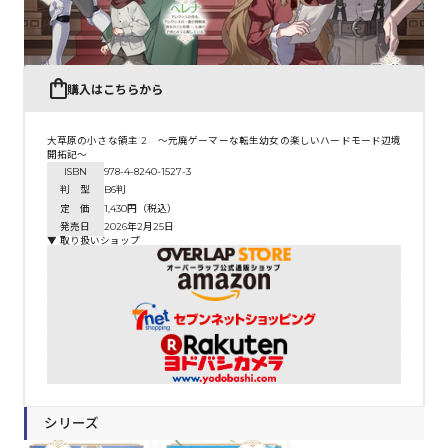
購入はこちらから
大草原の小さな領主 2 ～元廃ゲーマーな転生幼女の楽しいハードモード辺境
開拓記～
ISBN
978-4-8240-1527-3
判 型
B6判
定 価
1,430円（税込）
発売日
2026年2月25日
▼ 取り扱いショップ
シリーズ