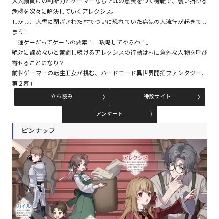
大人顔負けの判断力とゲーマーならではの意表をつく機転で、襲い掛かる
危機を次々に解決していくアレクシス。
しかし、大雪に閉ざされた村でついに恐れていた病気の大流行が起きてし
コミックエッセイ
まう！
「運ゲーだってゲームの要素！ 攻略してやるわ！」
閉じる
絶対に諦めないと奮闘し続けるアレクシスの行動は村に意外な人物を呼び
寄せることになり――？
前世ゲーマーの転生王女が挑む、ハードモード異世界開拓ファンタジー、
第２幕!!
立ち読み
特設サイト
アンケート
ピンナップ