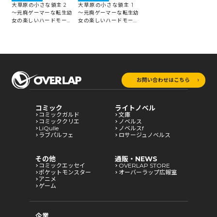
大草原の小さな領主 2
大草原の小さな領主 1
～元廃ゲーマーな転生幼
～元廃ゲーマーな転生幼
女の楽しいハードモード
女の楽しいハードモード
辺境開拓記～
辺境開拓記～
お問い合わせはこちら
コミック
ライトノベル
コミックガルド
文庫
コミッククリエ
ノベルス
LiQulle
ノベルスf
ラブパルフェ
ロサージュノベルス
その他
通販・NEWS
コミックエッセイ
OVERLAP STORE
ポケットモンスター
オーバーラップ広報室
アニメ
ゲーム
企業