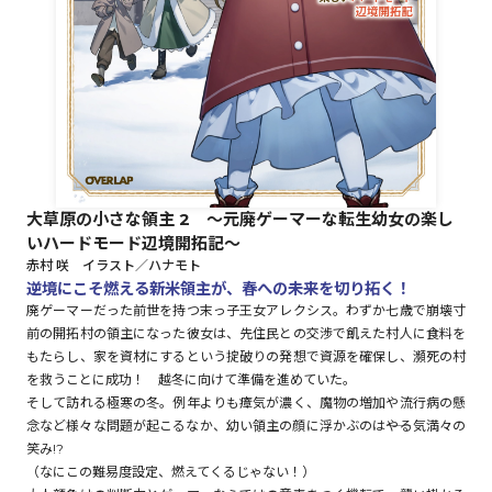
ロサージュノベルス
コミックガルド
大草原の小さな領主 2 ～元廃ゲーマーな転生幼女の楽し
いハードモード辺境開拓記～
コミッククリエ
赤村 咲 イラスト／ハナモト
逆境にこそ燃える新米領主が、春への未来を切り拓く！
廃ゲーマーだった前世を持つ末っ子王女アレクシス。わずか七歳で崩壊寸
前の開拓村の領主になった彼女は、先住民との交渉で飢えた村人に食料を
リキューレ
もたらし、家を資材にするという掟破りの発想で資源を確保し、瀕死の村
を救うことに成功！ 越冬に向けて準備を進めていた。
そして訪れる極寒の冬。例年よりも瘴気が濃く、魔物の増加や流行病の懸
念など様々な問題が起こるなか、幼い領主の顔に浮かぶのは――やる気満々の
笑み!?
コミックパルフェ
（なにこの難易度設定、燃えてくるじゃない！）