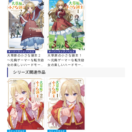
オーバーラップノベルス
オーバーラップノベルス
大草原の小さな領主 2
大草原の小さな領主 1
～元廃ゲーマーな転生幼
～元廃ゲーマーな転生幼
女の楽しいハードモード
女の楽しいハードモード
辺境開拓記～
辺境開拓記～
シリーズ関連作品
コミックガルド
コミックガルド