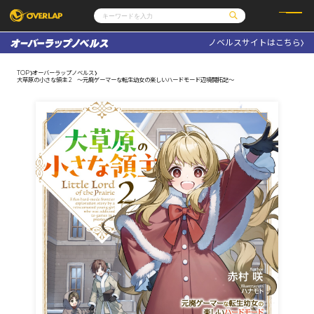
ノベルスサイトはこちら
コミック
ライトノベル
コミックガルド
文庫
TOP
オーバーラップノベルス
コミッククリエ
ノベルス
大草原の小さな領主 2 ～元廃ゲーマーな転生幼女の楽しいハードモード辺境開拓記～
LiQulle
ノベルスf
ラブパルフェ
ロサージュノベルス
その他
通販・NEWS
コミックエッセイ
OVERLAP STORE
ポケットモンスター
オーバーラップ広報室
アニメ
ゲーム
企業
会社概要
オーバーラップ文庫
採用情報
アクセス
オーバーラップホールディングス
お問い合わせはこちら
オーバーラップノベルス
オーバーラップノベルスf