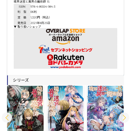
境界迷宮と異界の魔術師 15
ISBN
978-4-86554-984-3
判 型
B6判
定 価
1,320円（税込）
発売日
2021年8月25日
▼ 取り扱いショップ
シリーズ