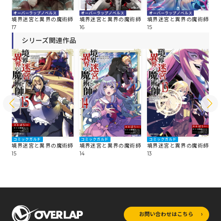
オーバーラップノベルス
オーバーラップノベルス
オ
オーバーラップノベルス
師
境界迷宮と異界の魔術師
境界迷宮と異界の魔術師
境
境界迷宮と異界の魔術師
16
15
14
17
シリーズ関連作品
コミックガルド
コミックガルド
コミックガルド
コ
師
境界迷宮と異界の魔術師
境界迷宮と異界の魔術師
境界迷宮と異界の魔術師
境
15
14
13
12
お問い合わせはこちら