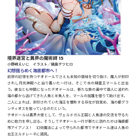
ロサージュノベルス
コミックガルド
境界迷宮と異界の魔術師 15
小野崎えいじ イラスト／鍋島テツヒロ
コミッククリエ
幻想揺らめく海底都市へ！
前世の記憶を持つテオドールでさえも未知の領域を切り抜け、魔人が封印
されし月光神殿へと辿り着いた一行は、そこで水の精霊王マールと出会
う。彼女とも仲間になったテオドールは、新たな旅の最中で亜人に追われ
海の都から逃げてきた人魚と半魚人を、マールの加護を借りて助け出す。
リキューレ
二人によれば、封印されていた海王を僭称する存在が目覚め、海の都グラ
ンティオスを狙っているのだという。
テオドールは異界大使として、ヴェルドガル王国と人魚達の交流を守るた
めに助力を申し出る。そうしてテオドール一行が新たに訪れたのは――海底都
コミックパルフェ
市アイアノス！ 幻術魔法によって守られた都市でテオドール達は人魚の
女王エルドレーネに謁見。