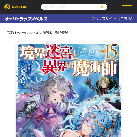
ノベルスサイトはこちら
コミック
ライトノベル
コミックガルド
文庫
境界迷宮と異界の魔術師 15
TOP
オーバーラップノベルス
コミッククリエ
ノベルス
LiQulle
ノベルスf
ラブパルフェ
ロサージュノベルス
その他
通販・NEWS
コミックエッセイ
OVERLAP STORE
ポケットモンスター
オーバーラップ広報室
アニメ
ゲーム
企業
会社概要
オーバーラップ文庫
採用情報
アクセス
オーバーラップホールディングス
お問い合わせはこちら
オーバーラップノベルス
オーバーラップノベルスf