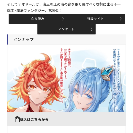
そしてテオドールは、海王を止め海の都を取り戻すべく攻勢に出る――！
転生×魔法ファンタジー、第15弾！
コミックエッセイ
立ち読み
特設サイト
アンケート
閉じる
ピンナップ
購入はこちらから