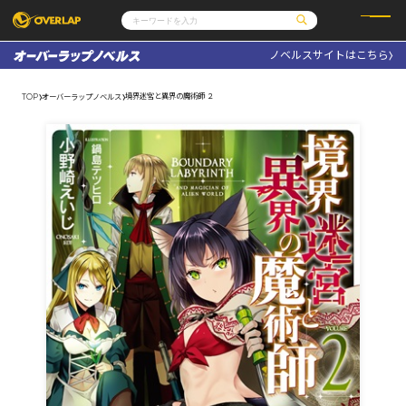
ノベルスサイトはこちら
コミック
ライトノベル
コミックガルド
文庫
境界迷宮と異界の魔術師 ２
TOP
オーバーラップノベルス
コミッククリエ
ノベルス
LiQulle
ノベルスf
ラブパルフェ
ロサージュノベルス
その他
通販・NEWS
コミックエッセイ
OVERLAP STORE
ポケットモンスター
オーバーラップ広報室
アニメ
ゲーム
企業
会社概要
オーバーラップ文庫
採用情報
アクセス
オーバーラップホールディングス
お問い合わせはこちら
オーバーラップノベルス
オーバーラップノベルスf