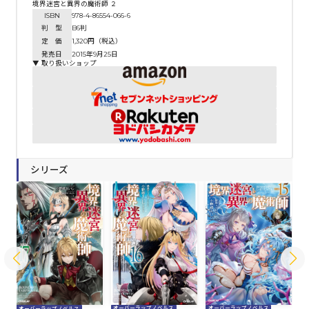
境界迷宮と異界の魔術師 ２
ISBN
978-4-86554-066-6
判 型
B6判
定 価
1,320円（税込）
発売日
2015年9月25日
▼ 取り扱いショップ
シリーズ
オーバーラップノベルス
オーバーラップノベルス
オ
オーバーラップノベルス