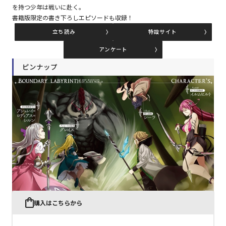
を持つ少年は戦いに赴く。
書籍版限定の書き下ろしエピソードも収録！
コミックエッセイ
立ち読み
特設サイト
アンケート
閉じる
ピンナップ
購入はこちらから