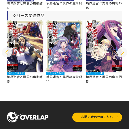
師
境界迷宮と異界の魔術師
境界迷宮と異界の魔術師
境
境界迷宮と異界の魔術師
16
15
14
17
シリーズ関連作品
コミックガルド
コミックガルド
コミックガルド
コ
師
境界迷宮と異界の魔術師
境界迷宮と異界の魔術師
境界迷宮と異界の魔術師
境
15
14
13
12
お問い合わせはこちら