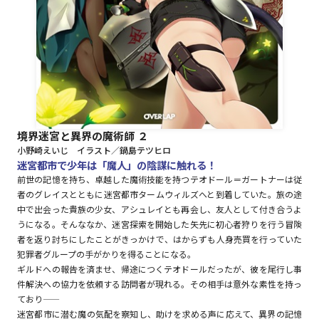
ロサージュノベルス
コミックガルド
境界迷宮と異界の魔術師 ２
小野崎えいじ イラスト／鍋島テツヒロ
コミッククリエ
迷宮都市で少年は「魔人」の陰謀に触れる！
前世の記憶を持ち、卓越した魔術技能を持つテオドール＝ガートナーは従
者のグレイスとともに迷宮都市タームウィルズへと到着していた。旅の途
中で出会った貴族の少女、アシュレイとも再会し、友人として付き合うよ
うになる。そんななか、迷宮探索を開始した矢先に初心者狩りを行う冒険
リキューレ
者を返り討ちにしたことがきっかけで、はからずも人身売買を行っていた
犯罪者グループの手がかりを得ることになる。
ギルドへの報告を済ませ、帰途につくテオドールだったが、彼を尾行し事
件解決への協力を依頼する訪問者が現れる。その相手は意外な素性を持っ
コミックパルフェ
ており――
迷宮都市に潜む魔の気配を察知し、助けを求める声に応えて、異界の記憶