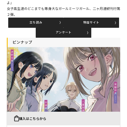
よ」
女子高生達のどこまでも等身大なガールミーツガール、二ヶ月連続刊行第
２弾。
コミックエッセイ
立ち読み
特設サイト
閉じる
アンケート
ピンナップ
購入はこちらから