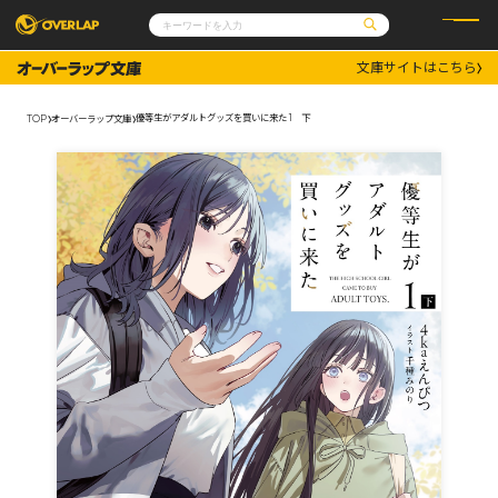
文庫サイトはこちら
コミック
ライトノベル
コミックガルド
文庫
優等生がアダルトグッズを買いに来た 1 下
TOP
オーバーラップ文庫
コミッククリエ
ノベルス
LiQulle
ノベルスf
ラブパルフェ
ロサージュノベルス
その他
通販・NEWS
コミックエッセイ
OVERLAP STORE
ポケットモンスター
オーバーラップ広報室
アニメ
ゲーム
企業
会社概要
オーバーラップ文庫
採用情報
アクセス
オーバーラップホールディングス
お問い合わせはこちら
オーバーラップノベルス
オーバーラップノベルスf