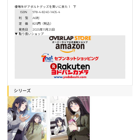
優等生がアダルトグッズを買いに来た 1 下
ISBN
978-4-8240-1405-4
判 型
A6判
定 価
825円（税込）
発売日
2025年11月25日
▼ 取り扱いショップ
シリーズ