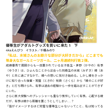
ロサージュノベルス
コミックガルド
優等生がアダルトグッズを買いに来た 1 下
4kaえんぴつ イラスト／千種みのり
「私は、水城さんのお節介な部分が大好きだから」どこまでも
コミッククリエ
等身大なガールミーツガール、二ヶ月連続刊行第２弾。
成績優秀で周囲からも一目置かれている女子高生・茅野（かやの）有季
（ゆうき）は、ひょんなことから出会った同級生の水城（みずき）綾（あ
や）と共に過ごすなかで、綾への想いに気付き始める。しかし綾をきっか
リキューレ
けに知り合った後輩・常盤（ときわ）咲良（さくら）から「綾のことが好
き」と打ち明けられ、有季は過去の経験から一歩を踏み出すことができず
にいた。
さらに医大受験へのプレッシャーも重なり憔悴していく有季。心配する綾
だが、有季は綾から距離を置こうとしてしまい……？
コミックパルフェ
「皆がイメージするほど完璧な優等生じゃないってこと、私は知ってる