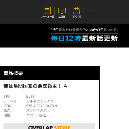
レーベル一覧
広報室
STORE
S
企業
E
会社概要
報室
採用情報
アクセス
商品概要
オーバーラップホールディングス
ベルス
コミックガルド
お問い合わせはこちら
俺は星間国家の悪徳領主！ 4
判型
B6判
レーベル
ガルドコミックス
ISBN
978-4-8240-0478-9
発売日
2023年4月25日
価格
759円（税込）
コミックエッセイ