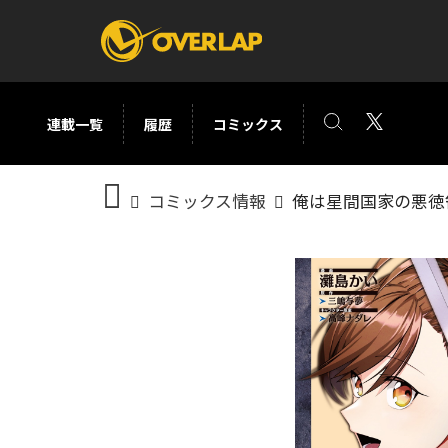
連載一覧
履歴
コミックス
コミック
ライトノベ
コミックス情報
俺は星間国家の悪徳
コミックガルド
文庫
コミッククリエ
ノベルス
LiQulle
ノベルスf
ラブパルフェ
ロサージュノベル
オーバーラップ文庫
オーバ
コミッククリエ