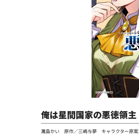
俺は星間国家の悪徳領主！
灘島かい 原作／三嶋与夢 キャラクター原案