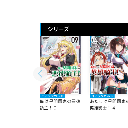
シリーズ
ックガルド
コミックガルド
コミックガルド
星間国家の悪徳
俺は星間国家の悪徳
あたしは星間国家
 10
領主！ 9
英雄騎士！ 4