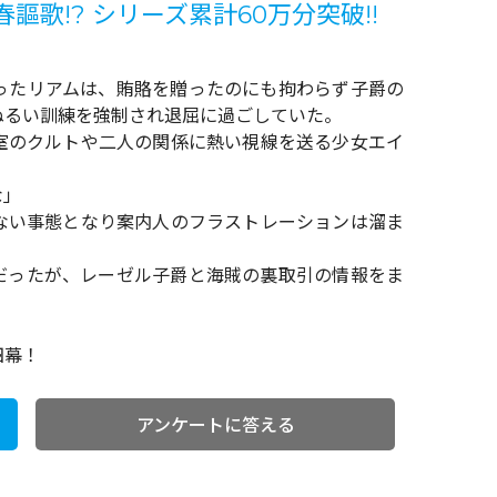
歌!? シリーズ累計60万分突破!!
ったリアムは、賄賂を贈ったのにも拘わらず子爵の
ぬるい訓練を強制され退屈に過ごしていた。
室のクルトや二人の関係に熱い視線を送る少女エイ
な」
ない事態となり案内人のフラストレーションは溜ま
だったが、レーゼル子爵と海賊の裏取引の情報をま
四幕！
アンケートに答える