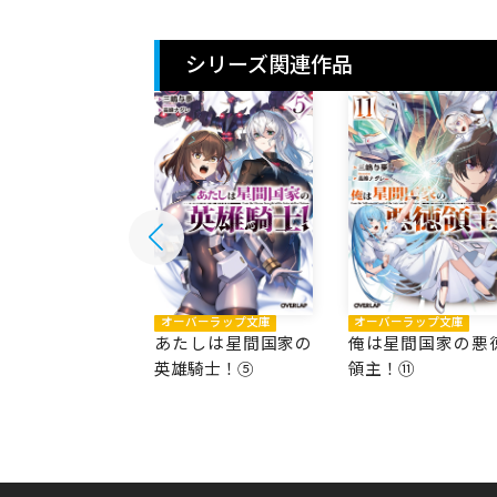
シリーズ関連作品
バーラップ文庫
オーバーラップ文庫
オーバーラップ文庫
星間国家の悪徳
あたしは星間国家の
俺は星間国家の悪
！⑫
英雄騎士！⑤
領主！⑪