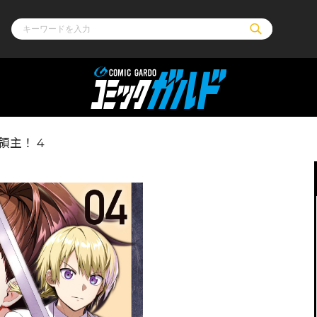
ル
その他
通販・NEW
領主！ 4
コミックエッセイ
OVERLAP STOR
ポケットモンスター
オーバーラップ広
アニメ
ス
ゲーム
ーラップノベルス
オーバーラップノベルスf
ロサージュノ
リキューレ
コミックパルフェ