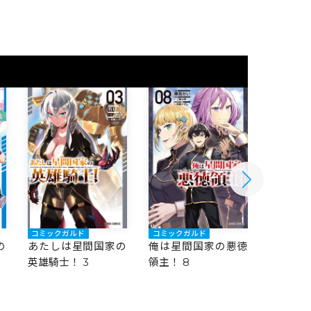
コミックガルド
コミックガルド
コミック
の
あたしは星間国家の
俺は星間国家の悪徳
俺は星
英雄騎士！ 3
領主！ 8
領主！ 7