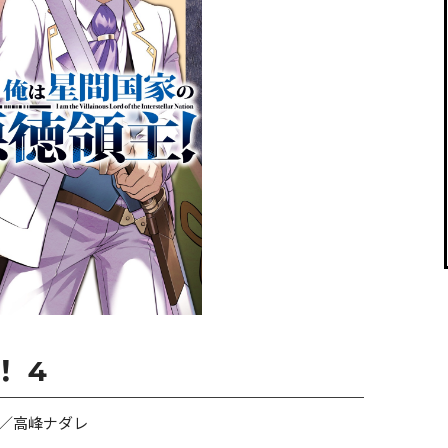
閉じる
 4
／高峰ナダレ