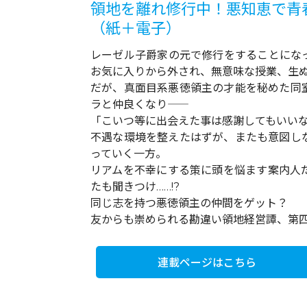
領地を離れ修行中！悪知恵で青春謳
（紙＋電子）
レーゼル子爵家の元で修行をすることにな
お気に入りから外され、無意味な授業、生
だが、真面目系悪徳領主の才能を秘めた同
ラと仲良くなり――
「こいつ等に出会えた事は感謝してもいい
不遇な環境を整えたはずが、またも意図し
っていく一方。
リアムを不幸にする策に頭を悩ます案内人
たも聞きつけ……!?
同じ志を持つ悪徳領主の仲間をゲット？
友からも崇められる勘違い領地経営譚、第
連載ページはこちら