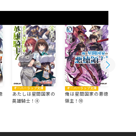
オーバーラップ文庫
オーバーラップ文庫
オーバー
徳
あたしは星間国家の
俺は星間国家の悪徳
俺は星
英雄騎士！④
領主！⑩
領主！