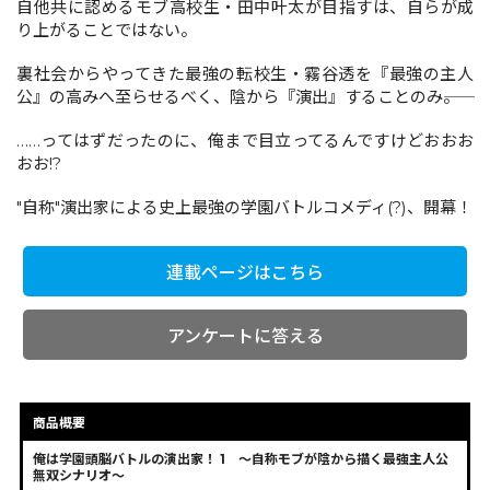
自他共に認めるモブ高校生・田中叶太が目指すは、自らが成
り上がることではない。
コミックエッセイ
裏社会からやってきた最強の転校生・霧谷透を『最強の主人
公』の高みへ至らせるべく、陰から『演出』することのみ――。
閉じる
……ってはずだったのに、俺まで目立ってるんですけどおおお
おお!?
"自称"演出家による史上最強の学園バトルコメディ(?)、開幕！
連載ページはこちら
アンケートに答える
商品概要
俺は学園頭脳バトルの演出家！ 1 ～自称モブが陰から描く最強主人公
無双シナリオ～