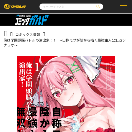
コミック
ライトノベル
コミックガルド
文庫
コミッククリエ
ノベルス
コミックス情報
LiQulle
ノベルスf
ラブパルフェ
ロサージュノベルス
俺は学園頭脳バトルの演出家！ 1 ～自称モブが陰から描く最強主人公無双シ
その他
通販・NEWS
コミックエッセイ
OVERLAP STORE
ナリオ～
ポケットモンスター
オーバーラップ広報室
アニメ
ゲーム
企業
会社概要
オーバーラップ文庫
採用情報
アクセス
オーバーラップホールディングス
お問い合わせはこちら
オーバーラップノベルス
オーバーラップノベルスf