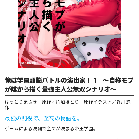
ロサージュノベルス
コミックガルド
コミッククリエ
俺は学園頭脳バトルの演出家！ 1 ～自称モブ
が陰から描く最強主人公無双シナリオ～
リキューレ
はっとりまさき 原作／片沼ほとり 原作イラスト／香川悠
作
最強の配役で、至高の物語を。
ゲームによる決闘で全てが決まる帝王学園。
コミックパルフェ