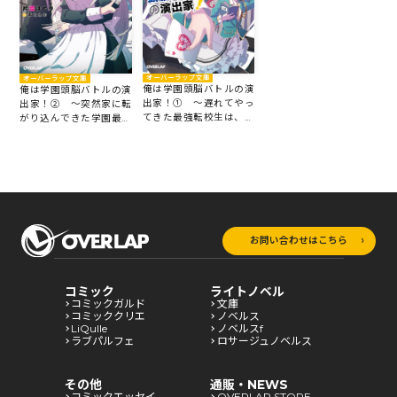
オーバーラップ文庫
オーバーラップ文庫
俺は学園頭脳バトルの演
俺は学園頭脳バトルの演
出家！① ～遅れてやっ
出家！② ～突然家に転
てきた最強転校生は、美
がり込んできた学園最弱
少女メイドを引き連れて
の美少女も、すべては最
学園を無双するそうです
強転校生の手のひらの上
～
のようです～
お問い合わせはこちら
コミック
ライトノベル
コミックガルド
文庫
コミッククリエ
ノベルス
LiQulle
ノベルスf
ラブパルフェ
ロサージュノベルス
その他
通販・NEWS
コミックエッセイ
OVERLAP STORE