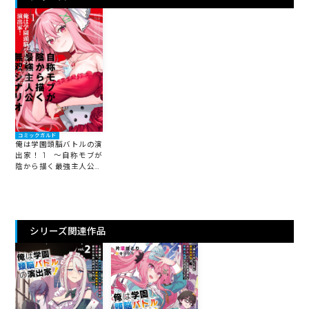
コミックガルド
俺は学園頭脳バトルの演
出家！ 1 ～自称モブが
陰から描く最強主人公無
双シナリオ～
シリーズ関連作品