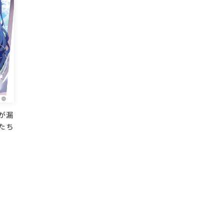
が漏
たち