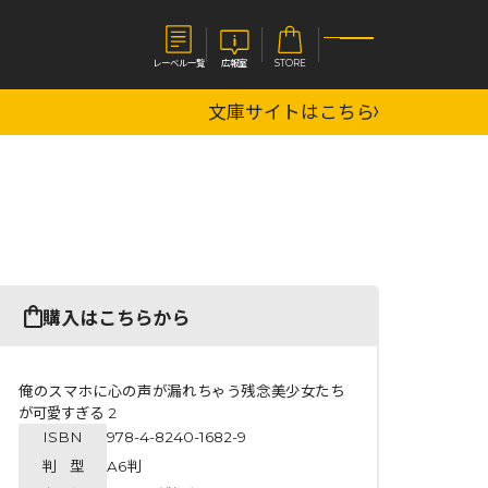
レーベル一覧
広報室
STORE
文庫サイトはこちら
S
企業
E
会社概要
報室
採用情報
アクセス
オーバーラップホールディングス
ベルス
コミックガルド
購入はこちらから
お問い合わせはこちら
俺のスマホに心の声が漏れちゃう残念美少女たち
が可愛すぎる 2
ISBN
978-4-8240-1682-9
コミックエッセイ
判 型
A6判