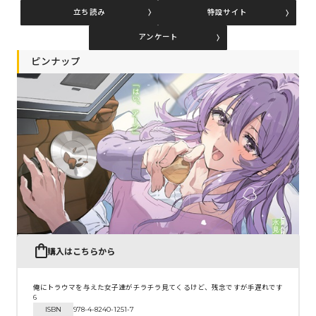
立ち読み
特設サイト
アンケート
コミックエッセイ
ピンナップ
閉じる
購入はこちらから
俺にトラウマを与えた女子達がチラチラ見てくるけど、残念ですが手遅れです
6
ISBN
978-4-8240-1251-7