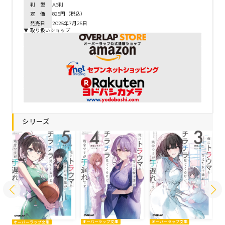
判 型
A6判
定 価
825円（税込）
発売日
2025年7月25日
▼ 取り扱いショップ
シリーズ
オーバーラップ文庫
オーバーラップ文庫
オ
オーバーラップ文庫