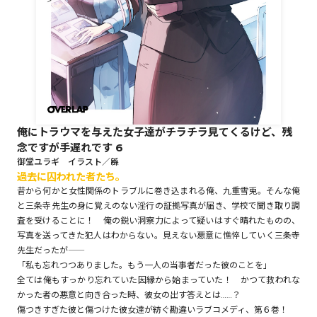
ロサージュノベルス
コミックガルド
俺にトラウマを与えた女子達がチラチラ見てくるけど、残
念ですが手遅れです 6
コミッククリエ
御堂ユラギ イラスト／緜
過去に囚われた者たち。
昔から何かと女性関係のトラブルに巻き込まれる俺、九重雪兎。そんな俺
と三条寺先生の身に覚えのない淫行の証拠写真が届き、学校で聞き取り調
査を受けることに！ 俺の鋭い洞察力によって疑いはすぐ晴れたものの、
リキューレ
写真を送ってきた犯人はわからない。見えない悪意に憔悴していく三条寺
先生だったが――
「私も忘れつつありました。もう一人の当事者だった彼のことを」
全ては俺もすっかり忘れていた因縁から始まっていた！ かつて救われな
かった者の悪意と向き合った時、彼女の出す答えとは……？
コミックパルフェ
傷つきすぎた彼と傷つけた彼女達が紡ぐ勘違いラブコメディ、第６巻！