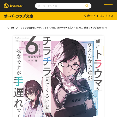
文庫サイトはこちら
コミック
ライトノベル
コミックガルド
文庫
俺にトラウマを与えた女子達がチラチラ見てくるけど、残念ですが手遅れです 6
TOP
オーバーラップ文庫
コミッククリエ
ノベルス
LiQulle
ノベルスf
ラブパルフェ
ロサージュノベルス
その他
通販・NEWS
コミックエッセイ
OVERLAP STORE
ポケットモンスター
オーバーラップ広報室
アニメ
ゲーム
企業
会社概要
オーバーラップ文庫
採用情報
アクセス
オーバーラップホールディングス
お問い合わせはこちら
オーバーラップノベルス
オーバーラップノベルスf