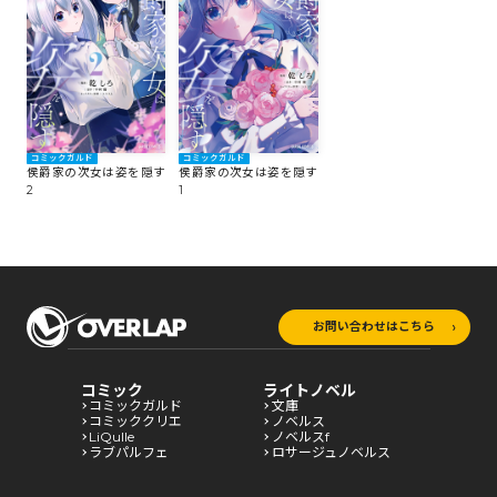
コミックガルド
コミックガルド
侯爵家の次女は姿を隠す
侯爵家の次女は姿を隠す
2
1
お問い合わせはこちら
コミック
ライトノベル
コミックガルド
文庫
コミッククリエ
ノベルス
LiQulle
ノベルスf
ラブパルフェ
ロサージュノベルス