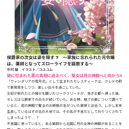
ロサージュノベルス
コミックガルド
侯爵家の次女は姿を隠す 7 ～家族に忘れられた元令嬢
は、薬師となってスローライフを謳歌する～
コミッククリエ
中村 猫 イラスト／コユコム
謎に包まれた薬の真相に迫るべく、聖女は月の神殿へと向かう!!
「ウィンダリアの雪月花」として生まれたセレスティーナは、クレドの町
で新発見をしつつ、楽しい日々を過ごしていた。
リキューレ
王妃が倒れたとの報せを聞いたジークフリードが、急ぎ王都へ帰った後、
セレスは公爵家での日々が続いていた。ある時、魅了の薬について調べて
いると、岩の神殿で聖女のお姉様の名がついた薬草と出会う。しかし本来
生息しているはずの北の大地では、その名が不吉だとして刈りつくされて
しまったようで……？
コミックパルフェ
不思議に思っていると、ある薬師から北国に月の女神の神殿があることを