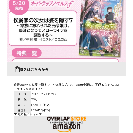
購入はこちらから
侯爵家の次女は姿を隠す 7 ～家族に忘れられた元令嬢は、薬師となってスロ
ーライフを謳歌する～
ISBN
978-4-8240-1649-2
判 型
B6判
定 価
1,430円（税込）
発売日
2026年5月20日
▼ 取り扱いショップ