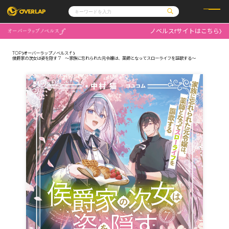
ノベルスfサイトはこちら
コミック
ライトノベル
コミックガルド
文庫
TOP
オーバーラップノベルスｆ
コミッククリエ
ノベルス
侯爵家の次女は姿を隠す 7 ～家族に忘れられた元令嬢は、薬師となってスローライフを謳歌する～
LiQulle
ノベルスf
ラブパルフェ
ロサージュノベルス
その他
通販・NEWS
コミックエッセイ
OVERLAP STORE
ポケットモンスター
オーバーラップ広報室
アニメ
ゲーム
企業
会社概要
オーバーラップ文庫
採用情報
アクセス
オーバーラップホールディングス
お問い合わせはこちら
オーバーラップノベルス
オーバーラップノベルスf