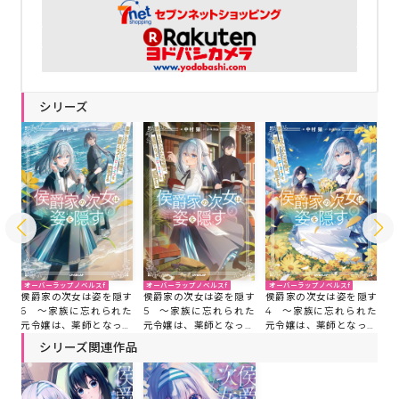
シリーズ
オーバーラップノベルスf
オーバーラップノベルスf
オーバーラップノベルスf
オ
す
侯爵家の次女は姿を隠す
侯爵家の次女は姿を隠す
侯爵家の次女は姿を隠す
侯
た
6 ～家族に忘れられた
5 ～家族に忘れられた
4 ～家族に忘れられた
3
て
元令嬢は、薬師となって
元令嬢は、薬師となって
元令嬢は、薬師となって
元
る
スローライフを謳歌する
スローライフを謳歌する
スローライフを謳歌する
ス
シリーズ関連作品
～
～
～
～