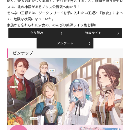
聞く。聖女の名がつく薬草と、それを不吉とすることに疑問を持ったセレ
スは、北の神殿があるノクス公爵領へ向かう！
そんな中王都では、ジークフリードを手に入れたい王妃と『彼女』によっ
コミックエッセイ
て、危険な状況になっていた――。
家族から忘れられた少女の、のんびり薬師ライフ第七弾!!
閉じる
立ち読み
特設サイト
アンケート
ピンナップ