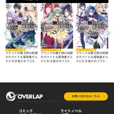
オーバーラップ文庫
オーバーラップ文庫
オーバーラップ文庫
隷
ブラックな騎士団の奴隷
ブラックな騎士団の奴隷
ブラックな騎士団の奴隷
ル
がホワイトな冒険者ギル
がホワイトな冒険者ギル
がホワイトな冒険者ギル
ン
ドに引き抜かれてSラン
ドに引き抜かれてSラン
ドに引き抜かれてSラン
クになりました 8
クになりました 7
ク
クになりました 6
お問い合わせはこちら
コミック
ライトノベル