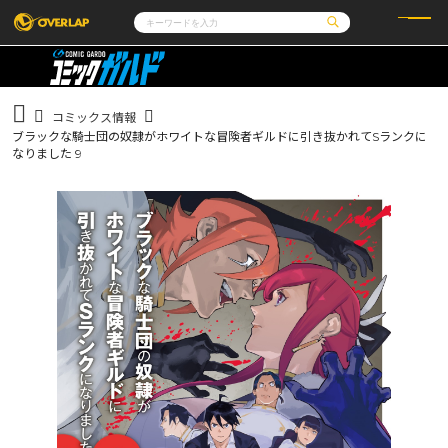
コミック
ライトノベル
コミックガルド
文庫
コミッククリエ
ノベルス
コミックス情報
LiQulle
ノベルスf
ラブパルフェ
ロサージュノベルス
ブラックな騎士団の奴隷がホワイトな冒険者ギルドに引き抜かれてSランクに
その他
通販・NEWS
コミックエッセイ
OVERLAP STORE
なりました 9
ポケットモンスター
オーバーラップ広報室
アニメ
ゲーム
企業
会社概要
オーバーラップ文庫
採用情報
アクセス
オーバーラップホールディングス
お問い合わせはこちら
オーバーラップノベルス
オーバーラップノベルスf