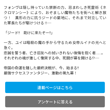
フォンヴは隠し持っていた禁断の力、忌まわしき死霊術《ネ
クロマンシー》により、おぞましい魔物たちを街へと解き放
コミックエッセイ
つ！ 異形の力に抗うジードの窮地に、それまで対立してい
た軍長たちが駆けつける――！
閉じる
「ジード!! 助けに来たぞー!!」
一方、ユイは暗殺の魔の手から守るため女帝ルイナの元へと
急ぐ。
忠誠を誓う者、亡き旧友への拭いきれない後悔を抱く者……。
それぞれの魂が激しく慟哭する中、死闘が幕を開ける――!?
帝国の命運を賭した最終決戦が、今、始まる!!
最強サクセスファンタジー、激動の第九幕！
連載ページはこちら
アンケートに答える