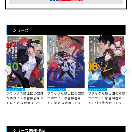
シリーズ
コミックガルド
コミックガルド
コミックガルド
隷
ブラックな騎士団の奴隷
ブラックな騎士団の奴隷
ブラックな騎士団の奴隷
ル
がホワイトな冒険者ギル
がホワイトな冒険者ギル
がホワイトな冒険者ギル
ン
ドに引き抜かれてSラン
ドに引き抜かれてSラン
ドに引き抜かれてSラン
クになりました 10
クになりました 9
クになりました 8
ク
シリーズ関連作品