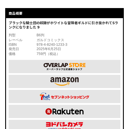
商品概要
ブラックな騎士団の奴隷がホワイトな冒険者ギルドに引き抜かれてSラ
ンクになりました 9
判型
B6判
レーベル
ガルドコミックス
ISBN
978-4-8240-1233-3
発売日
2025年6月25日
価格
759円（税込）