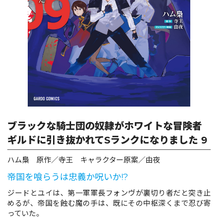
ロサージュノベルス
コミックガルド
コミッククリエ
ブラックな騎士団の奴隷がホワイトな冒険者
ギルドに引き抜かれてSランクになりました 9
リキューレ
ハム梟 原作／寺王 キャラクター原案／由夜
帝国を喰らうは忠義か呪いか!?
ジードとユイは、第一軍軍長フォンヴが裏切り者だと突き止
めるが、帝国を蝕む魔の手は、既にその中枢深くまで忍び寄
コミックパルフェ
っていた。