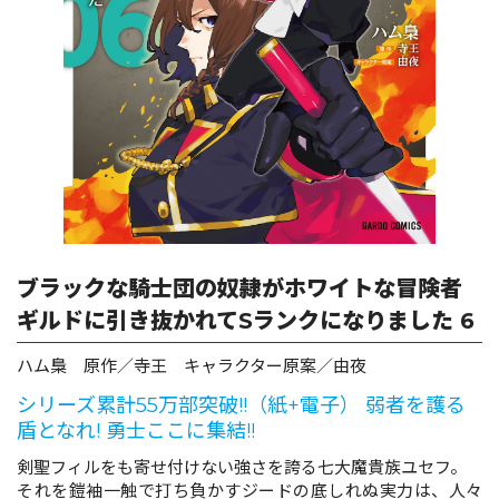
ロサージュノベルス
コミックガルド
コミッククリエ
ブラックな騎士団の奴隷がホワイトな冒険者
ギルドに引き抜かれてSランクになりました 6
リキューレ
ハム梟 原作／寺王 キャラクター原案／由夜
シリーズ累計55万部突破!!（紙+電子） 弱者を護る
盾となれ! 勇士ここに集結!!
剣聖フィルをも寄せ付けない強さを誇る七大魔貴族ユセフ。
コミックパルフェ
それを鎧袖一触で打ち負かすジードの底しれぬ実力は、人々