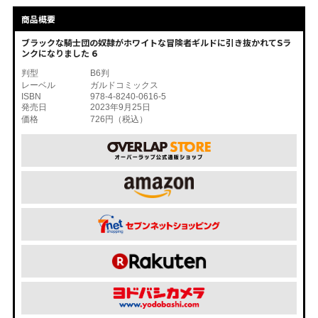
商品概要
ブラックな騎士団の奴隷がホワイトな冒険者ギルドに引き抜かれてSラ
ンクになりました 6
判型
B6判
レーベル
ガルドコミックス
ISBN
978-4-8240-0616-5
発売日
2023年9月25日
価格
726円（税込）