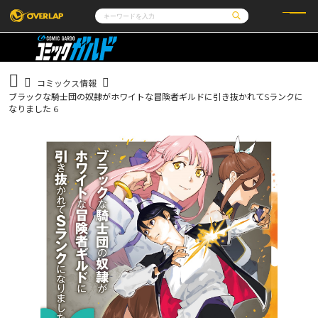
コミック
ライトノベル
コミックガルド
文庫
コミッククリエ
ノベルス
コミックス情報
LiQulle
ノベルスf
ラブパルフェ
ロサージュノベルス
ブラックな騎士団の奴隷がホワイトな冒険者ギルドに引き抜かれてSランクに
その他
通販・NEWS
コミックエッセイ
OVERLAP STORE
なりました 6
ポケットモンスター
オーバーラップ広報室
アニメ
ゲーム
企業
会社概要
オーバーラップ文庫
採用情報
アクセス
オーバーラップホールディングス
お問い合わせはこちら
オーバーラップノベルス
オーバーラップノベルスf