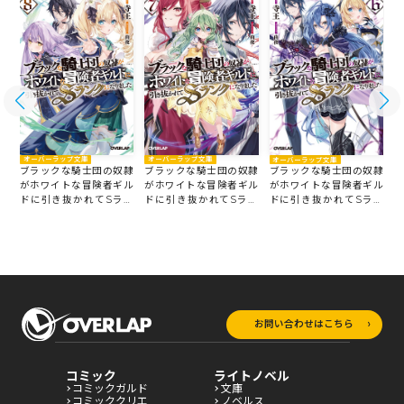
オーバーラップ文庫
オーバーラップ文庫
オーバーラップ文庫
隷
ブラックな騎士団の奴隷
ブラックな騎士団の奴隷
ブラックな騎士団の奴隷
ル
がホワイトな冒険者ギル
がホワイトな冒険者ギル
がホワイトな冒険者ギル
ン
ドに引き抜かれてSラン
ドに引き抜かれてSラン
ドに引き抜かれてSラン
クになりました 8
クになりました 7
ク
クになりました 6
お問い合わせはこちら
コミック
ライトノベル
コミックガルド
文庫
コミッククリエ
ノベルス