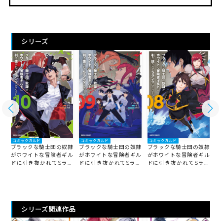
シリーズ
コミックガルド
コミックガルド
コミックガルド
隷
ブラックな騎士団の奴隷
ブラックな騎士団の奴隷
ブラックな騎士団の奴隷
ル
がホワイトな冒険者ギル
がホワイトな冒険者ギル
がホワイトな冒険者ギル
ン
ドに引き抜かれてSラン
ドに引き抜かれてSラン
ドに引き抜かれてSラン
クになりました 10
クになりました 9
クになりました 8
ク
シリーズ関連作品