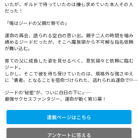
いたが、ギルドで待っていたのは――捜し求めていた本人その人
だった！
コミックエッセイ
「俺はジードの父親だ――育ての」
閉じる
運命の再会、語られる空白の思い出。親子二人の時間を噛み
締めるジードだったが、そこへ魔族領から不可解な指名依頼
が舞い込む。
育ての父に成長した姿を見せるべく、意気揚々と依頼に臨む
ジード。
しかし、そこで彼を待ち受けていたのは、規格外な強さゆえ
に〝勇者〟となることを宿命づけられた、逃れられぬ運命で――!?
ジードの“秘密”が、ついに白日の下に――。
最強サクセスファンタジー、運命が動く第10幕！
連載ページはこちら
アンケートに答える