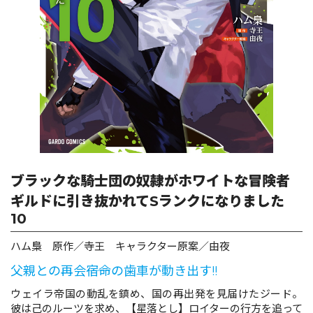
ロサージュノベルス
コミックガルド
コミッククリエ
ブラックな騎士団の奴隷がホワイトな冒険者
ギルドに引き抜かれてSランクになりました
10
リキューレ
ハム梟 原作／寺王 キャラクター原案／由夜
父親との再会――宿命の歯車が動き出す!!
コミックパルフェ
ウェイラ帝国の動乱を鎮め、国の再出発を見届けたジード。
彼は己のルーツを求め、【星落とし】ロイターの行方を追って