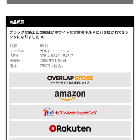
商品概要
ブラックな騎士団の奴隷がホワイトな冒険者ギルドに引き抜かれてSラ
ンクになりました 10
判型
B6判
レーベル
ガルドコミックス
ISBN
978-4-8240-1545-7
発売日
2026年2月25日
価格
759円（税込）