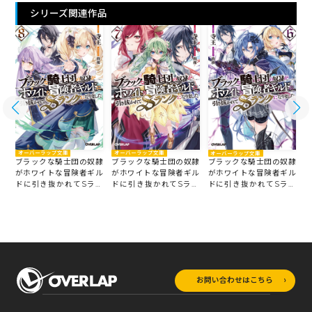
シリーズ関連作品
オーバーラップ文庫
オーバーラップ文庫
オーバーラップ文庫
隷
ブラックな騎士団の奴隷
ブラックな騎士団の奴隷
ブラックな騎士団の奴隷
ル
がホワイトな冒険者ギル
がホワイトな冒険者ギル
がホワイトな冒険者ギル
ン
ドに引き抜かれてSラン
ドに引き抜かれてSラン
ドに引き抜かれてSラン
クになりました 8
クになりました 7
ク
クになりました 6
お問い合わせはこちら