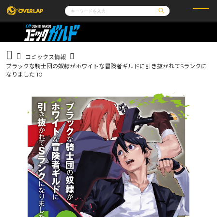
コミック
ライトノベル
コミックガルド
文庫
コミッククリエ
ノベルス
コミックス情報
LiQulle
ノベルスf
ラブパルフェ
ロサージュノベルス
ブラックな騎士団の奴隷がホワイトな冒険者ギルドに引き抜かれてSランクに
その他
通販・NEWS
コミックエッセイ
OVERLAP STORE
なりました 10
ポケットモンスター
オーバーラップ広報室
アニメ
ゲーム
企業
会社概要
オーバーラップ文庫
採用情報
アクセス
オーバーラップホールディングス
お問い合わせはこちら
オーバーラップノベルス
オーバーラップノベルスf