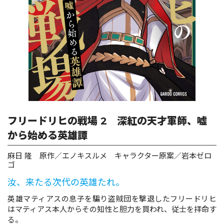
ロサージュノベルス
コミックガルド
コミッククリエ
フリードリヒの戦場 2 深紅の天才軍師、嘘
から始める英雄譚
麻日 隆 原作／エノキスルメ キャラクター原案／岩本ゼロ
リキューレ
ゴ
汝、来たる次代の英雄たれ。
英雄マティアスの息子を騙り盗賊団を撃退したフリードリヒ
はマティアス本人からその知性と胆力を買われ、従士を拝命す
コミックパルフェ
る。