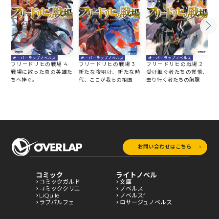
オーバーラップノベルス
オーバーラップノベルス
オーバーラップノベルス
フリードリヒの戦場 4
フリードリヒの戦場 3
フリードリヒの戦場 2
戦場に散った真の英雄た
新たな夜明け、新たな時
受け継ぐ者たちの覚悟、
ちへ捧ぐ。
代、ここが我らの祖国
去り行く者たちの胸臆
お問い合わせはこちら
コミック
ライトノベル
コミックガルド
文庫
コミッククリエ
ノベルス
LiQulle
ノベルスf
ラブパルフェ
ロサージュノベルス